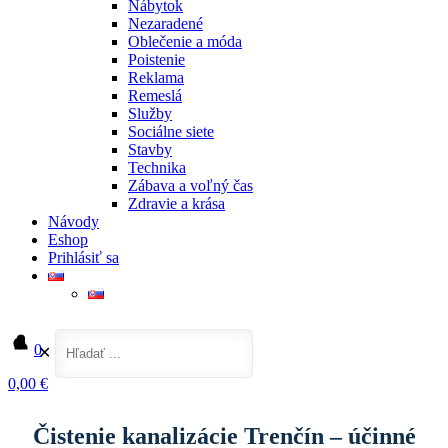
Nábytok
Nezaradené
Oblečenie a móda
Poistenie
Reklama
Remeslá
Služby
Sociálne siete
Stavby
Technika
Zábava a voľný čas
Zdravie a krása
Návody
Eshop
Prihlásiť sa
0
✕
0,00 €
Domov
Služby
Čistenie kanalizácie Trenčín – účinné krtkovanie
Čistenie kanalizácie Trenčín – účinné