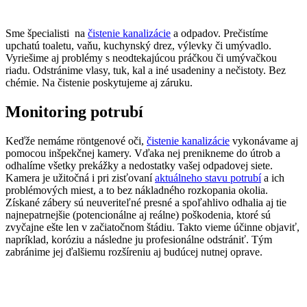
Sme špecialisti na
čistenie kanalizácie
a odpadov. Prečistíme
upchatú toaletu, vaňu, kuchynský drez, výlevky či umývadlo.
Vyriešime aj problémy s neodtekajúcou práčkou či umývačkou
riadu. Odstránime vlasy, tuk, kal a iné usadeniny a nečistoty. Bez
chémie. Na čistenie poskytujeme aj záruku.
Monitoring potrubí
Keďže nemáme röntgenové oči,
čistenie kanalizácie
vykonávame aj
pomocou inšpekčnej kamery. Vďaka nej prenikneme do útrob a
odhalíme všetky prekážky a nedostatky vašej odpadovej siete.
Kamera je užitočná i pri zisťovaní
aktuálneho stavu potrubí
a ich
problémových miest, a to bez nákladného rozkopania okolia.
Získané zábery sú neuveriteľné presné a spoľahlivo odhalia aj tie
najnepatrnejšie (potencionálne aj reálne) poškodenia, ktoré sú
zvyčajne ešte len v začiatočnom štádiu. Takto vieme účinne objaviť,
napríklad, koróziu a následne ju profesionálne odstrániť. Tým
zabránime jej ďalšiemu rozšíreniu aj budúcej nutnej oprave.