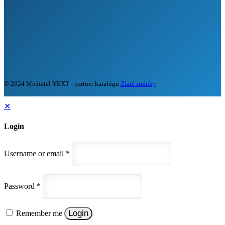
© 2024 Mediatel YEXT - partner katalógu
Zlaté stránky
✕
Login
Username or email
*
Password
*
Login
Remember me