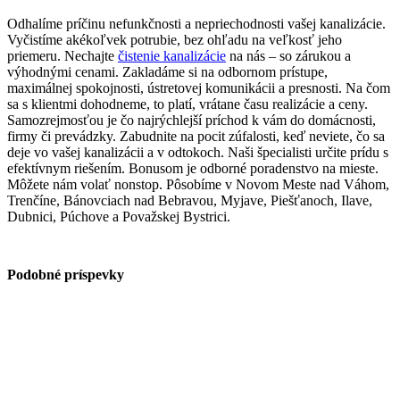
Odhalíme príčinu nefunkčnosti a nepriechodnosti vašej kanalizácie.
Vyčistíme akékoľvek potrubie, bez ohľadu na veľkosť jeho
priemeru. Nechajte
čistenie kanalizácie
na nás – so zárukou a
výhodnými cenami. Zakladáme si na odbornom prístupe,
maximálnej spokojnosti, ústretovej komunikácii a presnosti. Na čom
sa s klientmi dohodneme, to platí, vrátane času realizácie a ceny.
Samozrejmosťou je čo najrýchlejší príchod k vám do domácnosti,
firmy či prevádzky. Zabudnite na pocit zúfalosti, keď neviete, čo sa
deje vo vašej kanalizácii a v odtokoch. Naši špecialisti určite prídu s
efektívnym riešením. Bonusom je odborné poradenstvo na mieste.
Môžete nám volať nonstop. Pôsobíme v Novom Meste nad Váhom,
Trenčíne, Bánovciach nad Bebravou, Myjave, Piešťanoch, Ilave,
Dubnici, Púchove a Považskej Bystrici.
Podobné príspevky