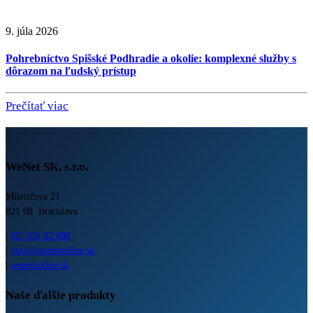
9. júla 2026
Pohrebníctvo Spišské Podhradie a okolie: komplexné služby s
dôrazom na ľudský prístup
Prečítať viac
WeNet SK, s.r.o.
Miletičova 21
821 08 Bratislava
|
02/ 501 02 888
|
yext@wenetonline.sk
|
wenetonline.sk
Naše ďalšie produkty