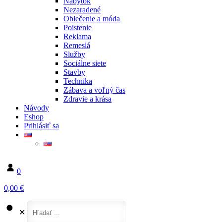
Nábytok
Nezaradené
Oblečenie a móda
Poistenie
Reklama
Remeslá
Služby
Sociálne siete
Stavby
Technika
Zábava a voľný čas
Zdravie a krása
Návody
Eshop
Prihlásiť sa
0
0,00 €
✕