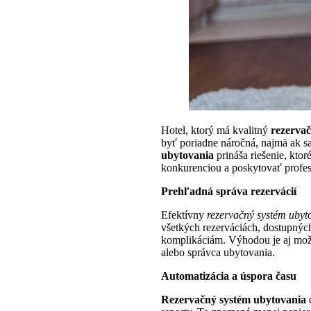
Hotel, ktorý má kvalitný
rezervač
byť poriadne náročná, najmä ak s
ubytovania
prináša riešenie, ktor
konkurenciou a poskytovať profesi
Prehľadná správa rezervácií
Efektívny
rezervačný systém ubyt
všetkých rezerváciách, dostupný
komplikáciám. Výhodou je aj možn
alebo správca ubytovania.
Automatizácia a úspora času
Rezervačný systém ubytovania