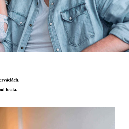
erváciách.
od hosta.