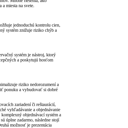
entov. Mnohé riešenia, ako
 a miesta na svete.
Umožňuje jednoduchú kontrolu cien,
ný systém znižuje riziko chýb a
vačný systém je nástroj, ktorý
ecepčných a poskytujú hosťom
inimalizuje riziko nedorozumení a
biť ponuku a vybudovať si dobré
acích zariadení či reštaurácií,
uché vyhľadávanie a objednávanie
v, komplexný objednávací systém a
ú úplne zadarmo, následne stojí
Druhá možnosť je prezentácia