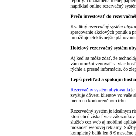
reporty. To znamená menej papiero
napríklad online rezervačný systé
Prečo investovať do rezervačn
Kvalitný
rezervačný systém ubyto
spracovanie akciových ponúk a pri
umožňuje efektívnejšie plánovani
Hotelový rezervačný systém uby
Aj keď sa môže zdať, že technológ
vám umožní venovať sa viac hosť
rýchle a presné informácie, čo zle
Lepší prehľad a spokojní hostia
Rezervačný systém ubytovania
je 
zvyšuje dôveru klientov vo vaše 
meno na konkurenčnom trhu.
Rezervačný systém je ideálnym rie
ktorí chcú získať viac zákazníko
služieb cez web aj mobilnú apliká
možnosť webovej reklamy. Sužby 
kompletný balík len 8 € mesačne 