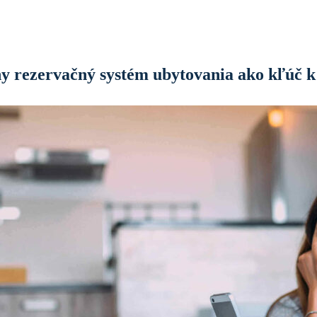
Domov
Technika
Efektívny rezervačný systém ubytovania ako kľúč k úspechu
ny rezervačný systém ubytovania ako kľúč k