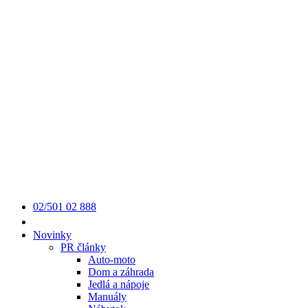
02/501 02 888
Novinky
PR články
Auto-moto
Dom a záhrada
Jedlá a nápoje
Manuály