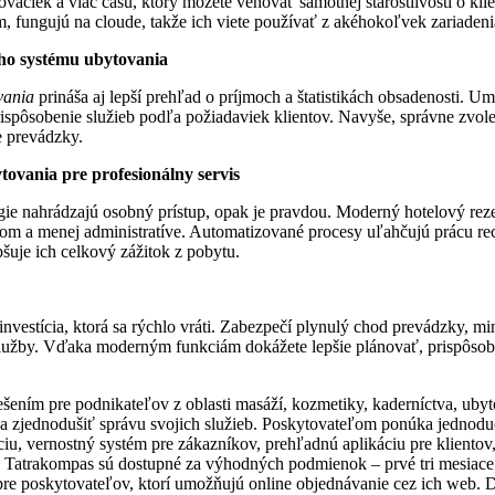
vačiek a viac času, ktorý môžete venovať samotnej starostlivosti o kli
m, fungujú na cloude, takže ich viete používať z akéhokoľvek zariadenia
ého systému ubytovania
vania
prináša aj lepší prehľad o príjmoch a štatistikách obsadenosti. 
spôsobenie služieb podľa požiadaviek klientov. Navyše, správne zvole
e prevádzky.
tovania pre profesionálny servis
ie nahrádzajú osobný prístup, opak je pravdou. Moderný hotelový rezer
om a menej administratíve. Automatizované procesy uľahčujú prácu r
pšuje ich celkový zážitok z pobytu.
investícia, ktorá sa rýchlo vráti. Zabezpečí plynulý chod prevádzky, m
služby. Vďaka moderným funkciám dokážete lepšie plánovať, prispôso
šením pre podnikateľov z oblasti masáží, kozmetiky, kaderníctva, ubytov
v a zjednodušiť správu svojich služieb. Poskytovateľom ponúka jednod
ciu, vernostný systém pre zákazníkov, prehľadnú aplikáciu pre kliento
Tatrakompas sú dostupné za výhodných podmienok – prvé tri mesiace s
pre poskytovateľov, ktorí umožňujú online objednávanie cez ich web. 