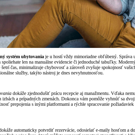
ný systém ubytovania
je u hostí vždy mimoriadne obľúbený. Správa 
a spoliehate len na manuálne evidencie či jednoduché tabuľky. Moder
é šetrí čas, minimalizuje chybovosť a zároveň zvyšuje spokojnosť vašic
onálne služby, takýto nástroj je dnes nevyhnutnosťou.
ovania
dokáže zjednodušiť prácu recepcie aj manažmentu. Vďaka nemu
ch izbách a prípadných zmenách. Dokonca vám pomôže vyhnúť sa dvoj
osť prepojenia s inými platformami a rýchle spracovanie požiadaviek h
dokáže automaticky potvrdiť rezervácie, odosielať e-maily hosťom a d