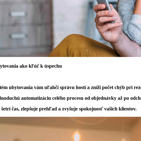
bytovania ako kľúč k úspechu
ém ubytovania vám uľahčí správu hostí a zníži počet chýb pri rez
noduchú automatizáciu celého procesu od objednávky až po odch
a šetrí čas, zlepšuje prehľad a zvyšuje spokojnosť vašich klientov.