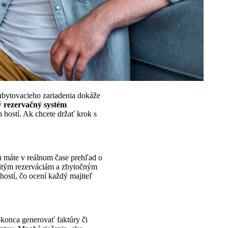
ubytovacieho zariadenia dokáže
ný
rezervačný systém
h hostí. Ak chcete držať krok s
 máte v reálnom čase prehľad o
itým rezerváciám a zbytočným
ostí, čo ocení každý majiteľ
okonca generovať faktúry či