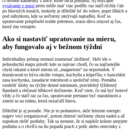
či drobné kamienky z ulice, ktoré ničia podlahu. Aj obyčajné
vysávanie v praxi
preto môže mať viac podôb: raz stačí rýchly ťah
po hlavných trasách, inokedy je dôležité ísť do rohov, popri lištách a
pod nábytkom, kde sa nečistoty ukrývajú najradšej. Keď sa
upratovanie prispôsobí realite priestoru, zrazu dáva zmysel aj čas,
ktorý mu venujete.
Ako si nastaviť upratovanie na mieru,
aby fungovalo aj v bežnom týždni
Individuálny prístup nemusí znamenať zložitosť. Skôr ide o
jednoduchú mapu priorít: kde sa najviac chodí, čo sa najčastejšie
chytá rukami a ktoré miesta sú „magnetom“ na neporiadok. V
domácnosti to býva okolie vstupu, kuchyňa a kúpeľňa; v kancelárii
zasa kuchynka, zasadacie miestnosti a spoločné zóny. Pomáha
rozdeliť úlohy na rýchle denné minimum, pravidelný týždenný
štandard a občasné hĺbkové dočistenie. Keď viete, čo má byť hotové
vždy a čo stačí raz za čas, upratovanie prestane byť maratónom a
zmení sa na rutinu, ktorá nezaťaží hlavu.
Dôležité je aj poradie. Nie je to pedantstvo, skôr šetrenie energie:
najprv veci zorganizovať, potom zbierať nečistoty zhora nadol a až
napokon riešiť podlahy. Tak sa nestane, že si najskôr krásne umyjete
podlahu a o chvíľu na ňu popadá prach z políc alebo omrvinky z