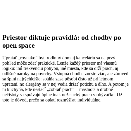
Priestor diktuje pravidlá: od chodby po
open space
Upratať „rovnako“ byt, rodinný dom aj kanceláriu sa na prvý
pohľad môže zdať praktické. Lenže každý priestor má vlastnú
logiku: inú frekvenciu pohybu, iné miesta, kde sa drží prach, aj
odlišné nároky na povrchy. Vstupná chodba znesie viac, ale zároveň
sa špiní najrýchlejšie; spálňa zasa pôsobí čisto už pri letmom
uprataní, no alergény sa v nej vedia držať potichu a dlho. A potom je
tu kuchyňa, kde nestačí „zobrať prach“ – mastnota a drobné
nečistoty sa správajú úplne inak než suchý prach v obývačke. Už
toto je dôvod, prečo sa oplatí rozmýšľať individuálne.