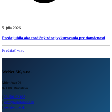
5. júla 2026
Predaj uhlia ako tradičný zdroj vykurovania pre domácnosti
Prečítať viac
WeNet SK, s.r.o.
Miletičova 21
821 08 Bratislava
|
02/ 501 02 888
|
yext@wenetonline.sk
|
wenetonline.sk