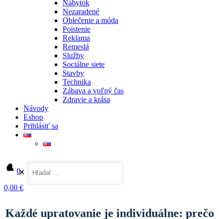
Nábytok
Nezaradené
Oblečenie a móda
Poistenie
Reklama
Remeslá
Služby
Sociálne siete
Stavby
Technika
Zábava a voľný čas
Zdravie a krása
Návody
Eshop
Prihlásiť sa
0
✕
0,00 €
Domov
Služby
Každé upratovanie je individuálne: prečo nestačí jeden univerzálny postup
Každé upratovanie je individuálne: prečo