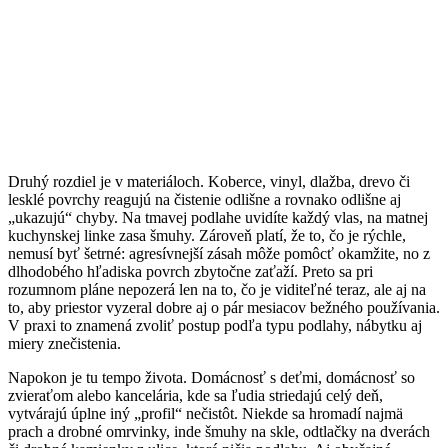
Druhý rozdiel je v materiáloch. Koberce, vinyl, dlažba, drevo či
lesklé povrchy reagujú na čistenie odlišne a rovnako odlišne aj
„ukazujú“ chyby. Na tmavej podlahe uvidíte každý vlas, na matnej
kuchynskej linke zasa šmuhy. Zároveň platí, že to, čo je rýchle,
nemusí byť šetrné: agresívnejší zásah môže pomôcť okamžite, no z
dlhodobého hľadiska povrch zbytočne zaťaží. Preto sa pri
rozumnom pláne nepozerá len na to, čo je viditeľné teraz, ale aj na
to, aby priestor vyzeral dobre aj o pár mesiacov bežného používania.
V praxi to znamená zvoliť postup podľa typu podlahy, nábytku aj
miery znečistenia.
Napokon je tu tempo života. Domácnosť s deťmi, domácnosť so
zvieraťom alebo kancelária, kde sa ľudia striedajú celý deň,
vytvárajú úplne iný „profil“ nečistôt. Niekde sa hromadí najmä
prach a drobné omrvinky, inde šmuhy na skle, odtlačky na dverách