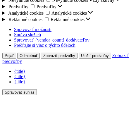
Nevyhnuté cookies
Nevyhnuté cookies
Vždy aktívny
Predvoľby
Predvoľby
Analytické cookies
Analytické cookies
Reklamné cookies
Reklamné cookies
Spravovať možnosti
Správa služieb
Spravovať {vendor_count} dodávateľov
Prečítajte si viac o týchto účeloch
Zobraziť
Prijať
Odmietnuť
Zobraziť predvoľby
Uložiť predvoľby
predvoľby
{title}
{title}
{title}
Spravovať súhlas