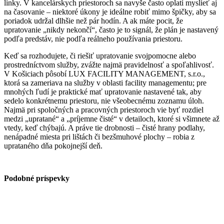
linky. V kancelárskych priestoroch sa navyše často oplatí myslieť aj
na časovanie – niektoré úkony je ideálne robiť mimo špičky, aby sa
poriadok udržal dlhšie než pár hodín. A ak máte pocit, že
upratovanie „nikdy nekončí“, často je to signál, že plán je nastavený
podľa predstáv, nie podľa reálneho používania priestoru.
Keď sa rozhodujete, či riešiť upratovanie svojpomocne alebo
prostredníctvom služby, zvážte najmä pravidelnosť a spoľahlivosť.
V Košiciach pôsobí LUX FACILITY MANAGEMENT, s.r.o.,
ktorá sa zameriava na služby v oblasti facility managementu; pre
mnohých ľudí je praktické mať upratovanie nastavené tak, aby
sedelo konkrétnemu priestoru, nie všeobecnému zoznamu úloh.
Najmä pri spoločných a pracovných priestoroch vie byť rozdiel
medzi „upratané“ a „príjemne čisté“ v detailoch, ktoré si všimnete až
vtedy, keď chýbajú. A práve tie drobnosti – čisté hrany podlahy,
nenápadné miesta pri lištách či bezšmuhové plochy – robia z
uprataného dňa pokojnejší deň.
Podobné príspevky