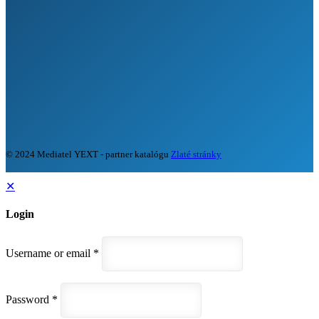
© 2024 Mediatel YEXT - partner katalógu
Zlaté stránky
✕
Login
Username or email
*
Password
*