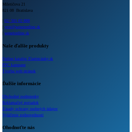
Miletičova 21
821 08 Bratislava
|
02/ 501 02 888
|
yext@wenetonline.sk
|
wenetonline.sk
Naše ďalšie produkty
Online katalóg Zlatéstránky.sk
PPC kampane
Tvorba web stránok
Ďalšie informácie
Obchodné podmienky
Reklamačný poriadok
Zásady ochrany osobných údajov
Vylúčenie zodpovednosti
Ohodnoťte nás