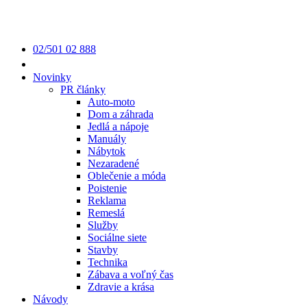
02/501 02 888
Novinky
PR články
Auto-moto
Dom a záhrada
Jedlá a nápoje
Manuály
Nábytok
Nezaradené
Oblečenie a móda
Poistenie
Reklama
Remeslá
Služby
Sociálne siete
Stavby
Technika
Zábava a voľný čas
Zdravie a krása
Návody