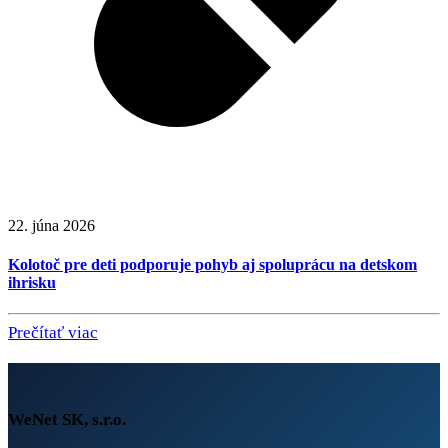
22. júna 2026
Kolotoč pre deti podporuje pohyb aj spoluprácu na detskom
ihrisku
Prečítať viac
WeNet SK, s.r.o.