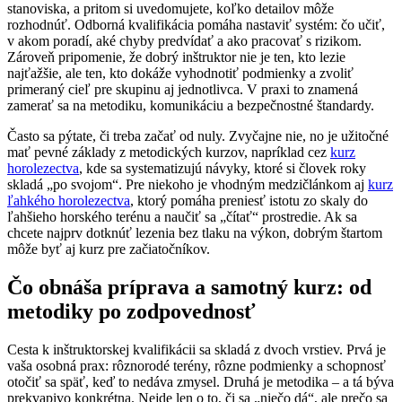
stanoviska, a pritom si uvedomujete, koľko detailov môže
rozhodnúť. Odborná kvalifikácia pomáha nastaviť systém: čo učiť,
v akom poradí, aké chyby predvídať a ako pracovať s rizikom.
Zároveň pripomenie, že dobrý inštruktor nie je ten, kto lezie
najťažšie, ale ten, kto dokáže vyhodnotiť podmienky a zvoliť
primeraný cieľ pre skupinu aj jednotlivca. V praxi to znamená
zamerať sa na metodiku, komunikáciu a bezpečnostné štandardy.
Často sa pýtate, či treba začať od nuly. Zvyčajne nie, no je užitočné
mať pevné základy z metodických kurzov, napríklad cez
kurz
horolezectva
, kde sa systematizujú návyky, ktoré si človek roky
skladá „po svojom“. Pre niekoho je vhodným medzičlánkom aj
kurz
ľahkého horolezectva
, ktorý pomáha preniesť istotu zo skaly do
ľahšieho horského terénu a naučiť sa „čítať“ prostredie. Ak sa
chcete najprv dotknúť lezenia bez tlaku na výkon, dobrým štartom
môže byť aj kurz pre začiatočníkov.
Čo obnáša príprava a samotný kurz: od
metodiky po zodpovednosť
Cesta k inštruktorskej kvalifikácii sa skladá z dvoch vrstiev. Prvá je
vaša osobná prax: rôznorodé terény, rôzne podmienky a schopnosť
otočiť sa späť, keď to nedáva zmysel. Druhá je metodika – a tá býva
prekvapivo konkrétna. Nejde len o to, či sa „niečo dá“, ale prečo sa