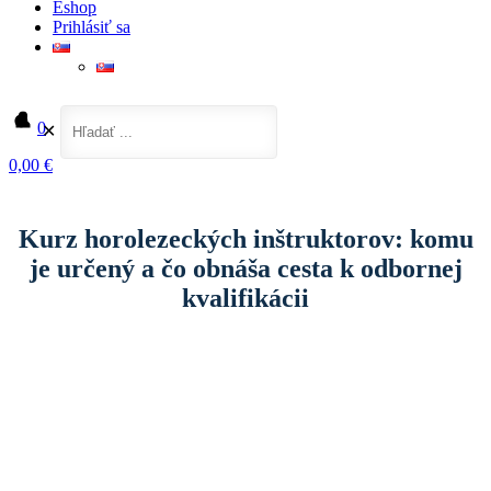
Eshop
Prihlásiť sa
0
✕
0,00 €
Domov
Zábava a voľný čas
Kurz horolezeckých inštruktorov: komu je určený a čo obnáša cesta k odbornej
kvalifikácii
Kurz horolezeckých inštruktorov: komu
je určený a čo obnáša cesta k odbornej
kvalifikácii