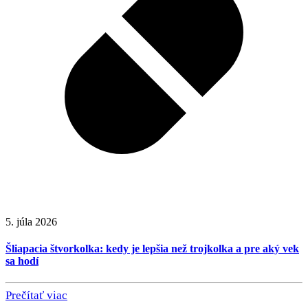
5. júla 2026
Šliapacia štvorkolka: kedy je lepšia než trojkolka a pre aký vek
sa hodí
Prečítať viac