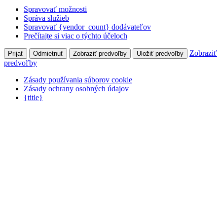
Spravovať možnosti
Správa služieb
Spravovať {vendor_count} dodávateľov
Prečítajte si viac o týchto účeloch
Zobraziť
Prijať
Odmietnuť
Zobraziť predvoľby
Uložiť predvoľby
predvoľby
Zásady používania súborov cookie
Zásady ochrany osobných údajov
{title}