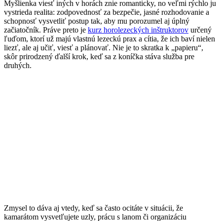
Myšlienka viesť iných v horách znie romanticky, no veľmi rýchlo ju
vystrieda realita: zodpovednosť za bezpečie, jasné rozhodovanie a
schopnosť vysvetliť postup tak, aby mu porozumel aj úplný
začiatočník. Práve preto je
kurz horolezeckých inštruktorov
určený
ľuďom, ktorí už majú vlastnú lezeckú prax a cítia, že ich baví nielen
liezť, ale aj učiť, viesť a plánovať. Nie je to skratka k „papieru“,
skôr prirodzený ďalší krok, keď sa z koníčka stáva služba pre
druhých.
Zmysel to dáva aj vtedy, keď sa často ocitáte v situácii, že
kamarátom vysvetľujete uzly, prácu s lanom či organizáciu