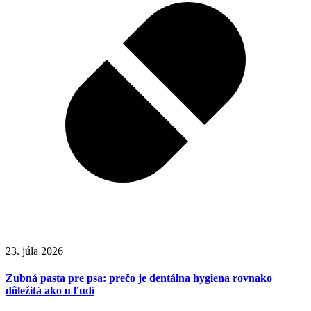
23. júla 2026
Zubná pasta pre psa: prečo je dentálna hygiena rovnako
dôležitá ako u ľudí