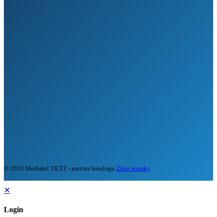
© 2024 Mediatel YEXT - partner katalógu
Zlaté stránky
✕
Login