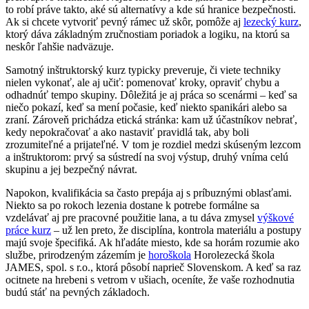
to robí práve takto, aké sú alternatívy a kde sú hranice bezpečnosti.
Ak si chcete vytvoriť pevný rámec už skôr, pomôže aj
lezecký kurz
,
ktorý dáva základným zručnostiam poriadok a logiku, na ktorú sa
neskôr ľahšie nadväzuje.
Samotný inštruktorský kurz typicky preveruje, či viete techniky
nielen vykonať, ale aj učiť: pomenovať kroky, opraviť chybu a
odhadnúť tempo skupiny. Dôležitá je aj práca so scenármi – keď sa
niečo pokazí, keď sa mení počasie, keď niekto spanikári alebo sa
zraní. Zároveň prichádza etická stránka: kam už účastníkov nebrať,
kedy nepokračovať a ako nastaviť pravidlá tak, aby boli
zrozumiteľné a prijateľné. V tom je rozdiel medzi skúseným lezcom
a inštruktorom: prvý sa sústredí na svoj výstup, druhý vníma celú
skupinu a jej bezpečný návrat.
Napokon, kvalifikácia sa často prepája aj s príbuznými oblasťami.
Niekto sa po rokoch lezenia dostane k potrebe formálne sa
vzdelávať aj pre pracovné použitie lana, a tu dáva zmysel
výškové
práce kurz
– už len preto, že disciplína, kontrola materiálu a postupy
majú svoje špecifiká. Ak hľadáte miesto, kde sa horám rozumie ako
službe, prirodzeným zázemím je
horoškola
Horolezecká škola
JAMES, spol. s r.o., ktorá pôsobí naprieč Slovenskom. A keď sa raz
ocitnete na hrebeni s vetrom v ušiach, oceníte, že vaše rozhodnutia
budú stáť na pevných základoch.