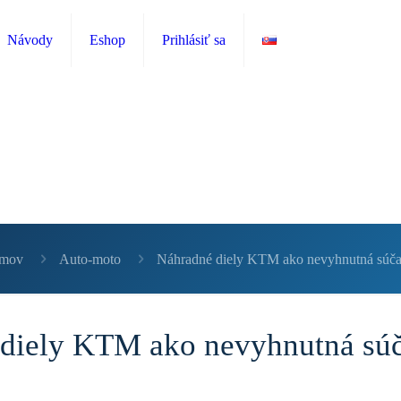
Návody
Eshop
Prihlásiť sa
mov
Auto-moto
Náhradné diely KTM ako nevyhnutná súča
diely KTM ako nevyhnutná súč