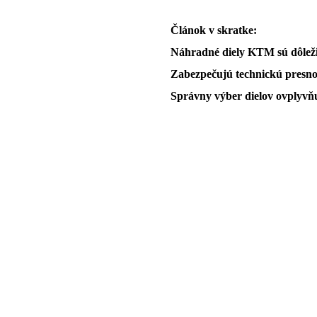
Článok v skratke:
Náhradné diely KTM sú dôleži
Zabezpečujú technickú presno
Správny výber dielov ovplyvň