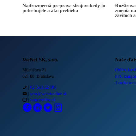
Nadrozmerná preprava strojov: kedy ju
Rozširova
potrebujete a ako prebieha
zmenia na 
závitoch 
WeNet SK, s.r.o.
Naše ďal
Miletičova 21
Online katal
821 08 Bratislava
PPC kampa
Tvorba web
|
02/ 501 02 888
|
yext@wenetonline.sk
|
wenetonline.sk