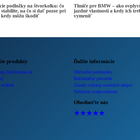
cie podložky na štvorkolku: čo
Tlmiče pre BMW – ako ovplyv
stabilite, na čo si dať pozor pri
jazdné vlastnosti a kedy ich tre
a kedy môžu škodiť
vymeniť
šie produkty
Ďalšie informácie
óg Zlatéstránky.sk
Obchodné podmienky
ne
Reklamačný poriadok
 stránok
Zásady ochrany osobných údajov
Vylúčenie zodpovednosti
Ohodnoťte nás