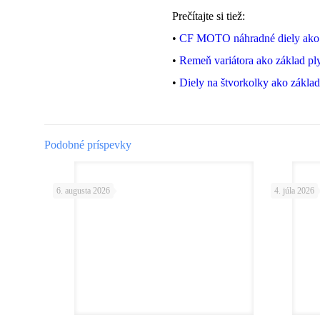
Prečítajte si tiež:
•
CF MOTO náhradné diely ako z
•
Remeň variátora ako základ ply
•
Diely na štvorkolky ako základ
Podobné príspevky
6. augusta 2026
4. júla 2026