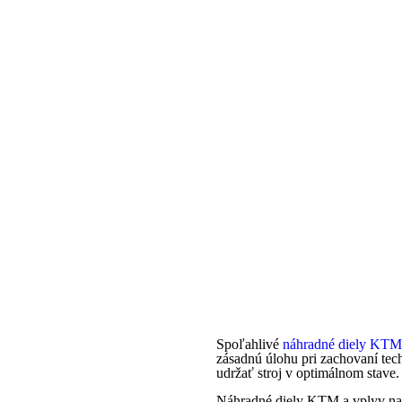
Spoľahlivé
náhradné diely KTM
zásadnú úlohu pri zachovaní tec
udržať stroj v optimálnom stave.
Náhradné diely KTM a vplyv na 