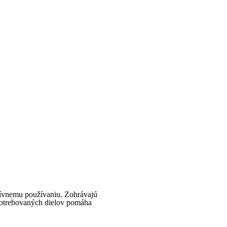
zívnemu používaniu. Zohrávajú
opotrebovaných dielov pomáha