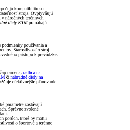
pečujú kompatibilitu so
dateľnosť stroja. Ovplyvňujú
 a v náročných terénnych
dné diely KTM
pomáhajú
ne podmienky používania a
ntov. Starostlivosť o stroj
ovedného prístupu k prevádzke.
ý čap ramena,
radlica na
 AM
či
náhradné diely na
ožňuje efektívnejšie plánovanie
cké parametre zostávajú
ach. Správne zvolené
daní.
ch porúch, ktoré by mohli
livosti o športové a terénne