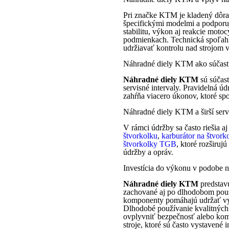
Pri značke KTM je kladený dôraz
špecifickými modelmi a podporuj
stabilitu, výkon aj reakcie moto
podmienkach. Technická spoľahliv
udržiavať kontrolu nad strojom v
Náhradné diely KTM ako súčasť d
Náhradné diely KTM
sú súčasť
servisné intervaly. Pravidelná ú
zahŕňa viacero úkonov, ktoré sp
Náhradné diely KTM a širší serv
V rámci údržby sa často riešia 
štvorkolku
,
karburátor na štvork
štvorkolky TGB
, ktoré rozširuj
údržby a opráv.
Investícia do výkonu v podobe
Náhradné diely KTM
predstavu
zachované aj po dlhodobom použ
komponenty pomáhajú udržať vys
Dlhodobé používanie kvalitných
ovplyvniť bezpečnosť alebo komf
stroje, ktoré sú často vystaven