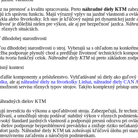
 na presnosť a kvalitu spracovania. Preto
náhradné diely KTM
zabez
ú ich správnu funkciu. Majú výrazný vplyv na jazdné vlastnosti a ovlá
cykla alebo štvorkolky. Ich stav je kľúčový najmä pri dynamickej jazde
osť je dôležitá nielen pre výkon, ale aj pre bezpečnosť jazdca.
Náhra
 rôznych situáciách.
lhodobej starostlivosti
ou dlhodobej starostlivosti o stroj. Vyberajú sa s ohľadom na konkrét
držba podporuje plynulý chod a predlžuje životnosť technických kompone
olu tvoria funkčný celok.
Náhradné diely KTM
sú preto základom zodp
isný kontext
aj ďalšie komponenty a príslušenstvo. Vyhľadávané sú diely ako guľov
olku
, ale aj
náhradné diely na štvorkolky Linhai
,
náhradné diely CAN
ú možnosti servisu rôznych typov strojov. Takýto komplexný prístup um
 náhradných dielov KTM
jú investíciu do výkonu a spoľahlivosti stroja. Zabezpečujú, že techni
ívaní, a umožňujú stroju podávať stabilný výkon v rôznych podmienk
oký štandard jazdných vlastností a podporujú presnú odozvu pri ovlá
 dielov podporuje bezproblémovú prevádzku a znižuje riziko nečakaný
ort jazdy. Náhradné diely KTM tak zohrávajú kľúčovú úlohu pri starost
é intenzívnemu zaťaženiu a náročným podmienkam.