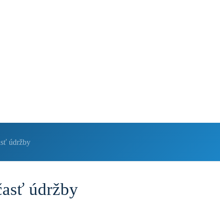
0
0,00 €
sť údržby
asť údržby