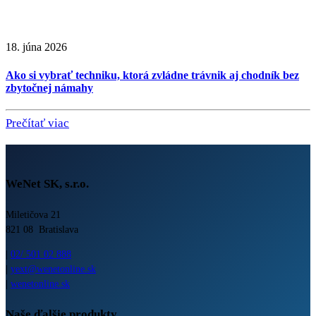
18. júna 2026
Ako si vybrať techniku, ktorá zvládne trávnik aj chodník bez
zbytočnej námahy
Prečítať viac
WeNet SK, s.r.o.
Miletičova 21
821 08 Bratislava
|
02/ 501 02 888
|
yext@wenetonline.sk
|
wenetonline.sk
Naše ďalšie produkty