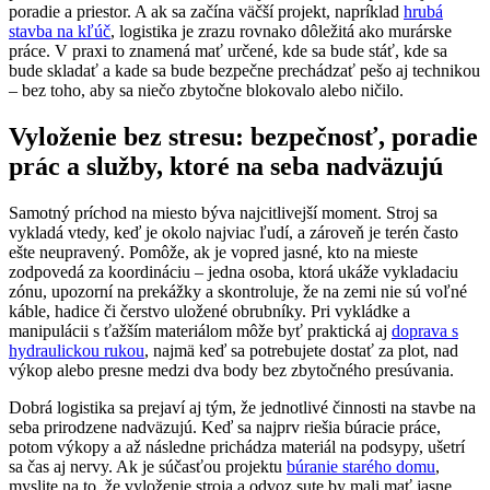
poradie a priestor. A ak sa začína väčší projekt, napríklad
hrubá
stavba na kľúč
, logistika je zrazu rovnako dôležitá ako murárske
práce. V praxi to znamená mať určené, kde sa bude stáť, kde sa
bude skladať a kade sa bude bezpečne prechádzať pešo aj technikou
– bez toho, aby sa niečo zbytočne blokovalo alebo ničilo.
Vyloženie bez stresu: bezpečnosť, poradie
prác a služby, ktoré na seba nadväzujú
Samotný príchod na miesto býva najcitlivejší moment. Stroj sa
vykladá vtedy, keď je okolo najviac ľudí, a zároveň je terén často
ešte neupravený. Pomôže, ak je vopred jasné, kto na mieste
zodpovedá za koordináciu – jedna osoba, ktorá ukáže vykladaciu
zónu, upozorní na prekážky a skontroluje, že na zemi nie sú voľné
káble, hadice či čerstvo uložené obrubníky. Pri vykládke a
manipulácii s ťažším materiálom môže byť praktická aj
doprava s
hydraulickou rukou
, najmä keď sa potrebujete dostať za plot, nad
výkop alebo presne medzi dva body bez zbytočného presúvania.
Dobrá logistika sa prejaví aj tým, že jednotlivé činnosti na stavbe na
seba prirodzene nadväzujú. Keď sa najprv riešia búracie práce,
potom výkopy a až následne prichádza materiál na podsypy, ušetrí
sa čas aj nervy. Ak je súčasťou projektu
búranie starého domu
,
myslite na to, že vyloženie stroja a odvoz sute by mali mať jasne