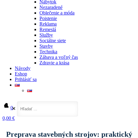
Nábytok
Nezaradené
Oblečenie a móda
Poistenie
Reklama
Remeslá
Služby
Sociálne siete
Stavby
Technika
Zábava a voľný čas
Zdravie a krása
Návody
Eshop
Prihlásiť sa
0
✕
0,00 €
Domov
Auto-moto
Preprava stavebných strojov: praktický sprievodca pre staveniská a projekty
Preprava stavebných strojov: praktický