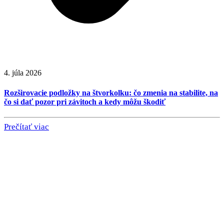
4. júla 2026
Rozširovacie podložky na štvorkolku: čo zmenia na stabilite, na
čo si dať pozor pri závitoch a kedy môžu škodiť
Prečítať viac