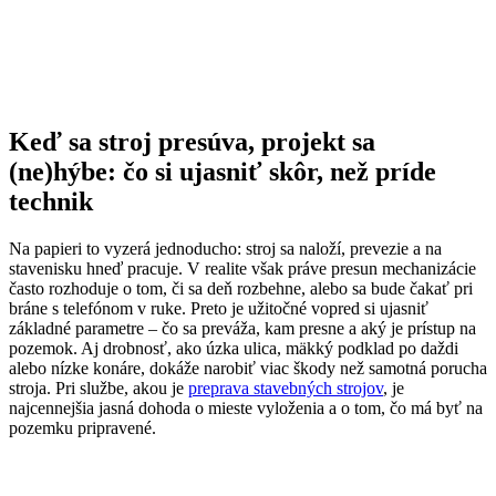
Keď sa stroj presúva, projekt sa
(ne)hýbe: čo si ujasniť skôr, než príde
technik
Na papieri to vyzerá jednoducho: stroj sa naloží, prevezie a na
stavenisku hneď pracuje. V realite však práve presun mechanizácie
často rozhoduje o tom, či sa deň rozbehne, alebo sa bude čakať pri
bráne s telefónom v ruke. Preto je užitočné vopred si ujasniť
základné parametre – čo sa preváža, kam presne a aký je prístup na
pozemok. Aj drobnosť, ako úzka ulica, mäkký podklad po daždi
alebo nízke konáre, dokáže narobiť viac škody než samotná porucha
stroja. Pri službe, akou je
preprava stavebných strojov
, je
najcennejšia jasná dohoda o mieste vyloženia a o tom, čo má byť na
pozemku pripravené.