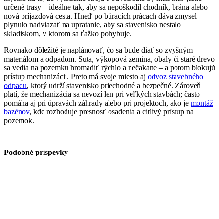
určené trasy – ideálne tak, aby sa nepoškodil chodník, brána alebo
nová príjazdová cesta. Hneď po búracích prácach dáva zmysel
plynulo nadviazať na upratanie, aby sa stavenisko nestalo
skladiskom, v ktorom sa ťažko pohybuje.
Rovnako dôležité je naplánovať, čo sa bude diať so zvyšným
materiálom a odpadom. Suta, výkopová zemina, obaly či staré drevo
sa vedia na pozemku hromadiť rýchlo a nečakane – a potom blokujú
prístup mechanizácii. Preto má svoje miesto aj
odvoz stavebného
odpadu
, ktorý udrží stavenisko priechodné a bezpečné. Zároveň
platí, že mechanizácia sa nevozí len pri veľkých stavbách; často
pomáha aj pri úpravách záhrady alebo pri projektoch, ako je
montáž
bazénov
, kde rozhoduje presnosť osadenia a citlivý prístup na
pozemok.
Podobné príspevky