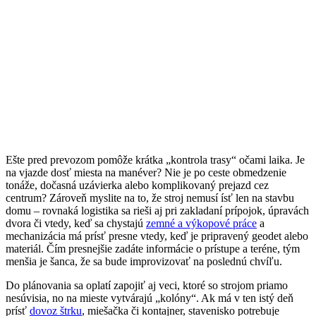
Ešte pred prevozom pomôže krátka „kontrola trasy“ očami laika. Je
na vjazde dosť miesta na manéver? Nie je po ceste obmedzenie
tonáže, dočasná uzávierka alebo komplikovaný prejazd cez
centrum? Zároveň myslite na to, že stroj nemusí ísť len na stavbu
domu – rovnaká logistika sa rieši aj pri zakladaní prípojok, úpravách
dvora či vtedy, keď sa chystajú
zemné a výkopové práce
a
mechanizácia má prísť presne vtedy, keď je pripravený geodet alebo
materiál. Čím presnejšie zadáte informácie o prístupe a teréne, tým
menšia je šanca, že sa bude improvizovať na poslednú chvíľu.
Do plánovania sa oplatí zapojiť aj veci, ktoré so strojom priamo
nesúvisia, no na mieste vytvárajú „kolóny“. Ak má v ten istý deň
prísť
dovoz štrku
, miešačka či kontajner, stavenisko potrebuje