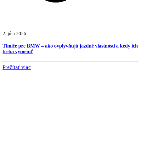
2. júla 2026
Tlmiče pre BMW – ako ovplyvňujú jazdné vlastnosti a kedy ich
treba vymeniť
Prečítať viac