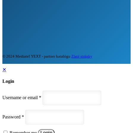
© 2024 Mediatel YEXT - partner katalógu
Zlaté stránky
✕
Login
Username or email
*
Password
*
Login
Remember me