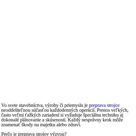
Vo svete stavebníctva, výroby či priemyslu je
preprava strojov
neoddeliteľnou súčasťou každodenných operácií. Prenos veľkých,
často veľmi ťažkých zariadení si vyžaduje špeciálnu techniku aj
dokonalé plánovanie a skúsenosti. Každý nesprávny krok môže
znamenať škody na majetku alebo zdraví.
Prečo je preprava strojov výzvou?