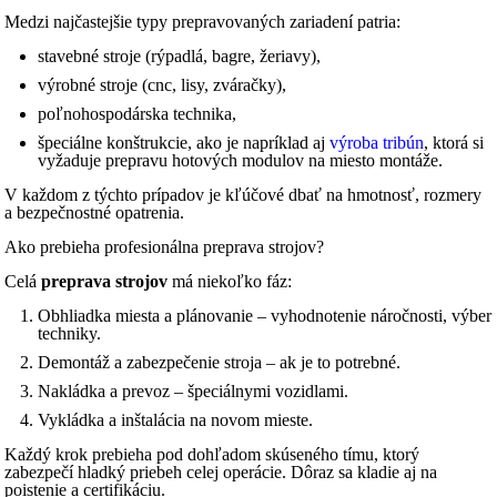
Medzi najčastejšie typy prepravovaných zariadení patria:
stavebné stroje (rýpadlá, bagre, žeriavy),
výrobné stroje (cnc, lisy, zváračky),
poľnohospodárska technika,
špeciálne konštrukcie, ako je napríklad aj
výrob
a
tribún
, ktorá si
vyžaduje prepravu hotových modulov na miesto montáže.
V každom z týchto prípadov je kľúčové dbať na hmotnosť, rozmery
a bezpečnostné opatrenia.
Ako prebieha profesionálna preprava strojov?
Celá
preprava strojov
má niekoľko fáz:
Obhliadka miesta a plánovanie – vyhodnotenie náročnosti, výber
techniky.
Demontáž a zabezpečenie stroja – ak je to potrebné.
Nakládka a prevoz – špeciálnymi vozidlami.
Vykládka a inštalácia na novom mieste.
Každý krok prebieha pod dohľadom skúseného tímu, ktorý
zabezpečí hladký priebeh celej operácie. Dôraz sa kladie aj na
poistenie a certifikáciu.