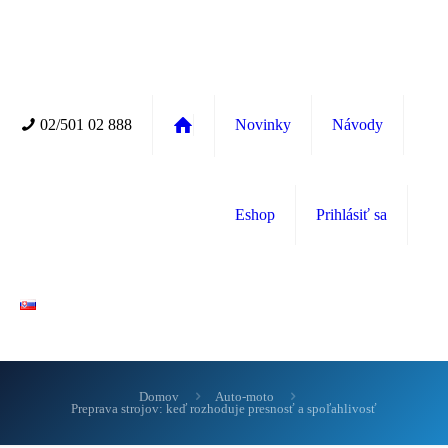
02/501 02 888
Novinky
Návody
Eshop
Prihlásiť sa
Domov
Auto-moto
Preprava strojov: keď rozhoduje presnosť a spoľahlivosť