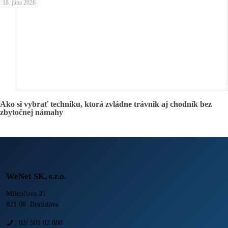
18. júna 2026
Ako si vybrať techniku, ktorá zvládne trávnik aj chodník bez
zbytočnej námahy
WeNet SK, s.r.o.
Miletičova 21
821 08 Bratislava
|
02/ 501 02 888