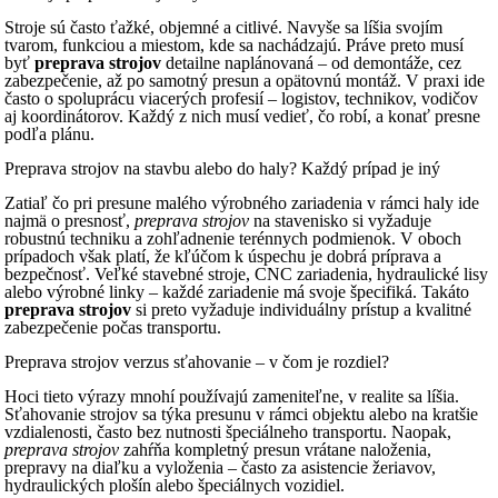
Stroje sú často ťažké, objemné a citlivé. Navyše sa líšia svojím
tvarom, funkciou a miestom, kde sa nachádzajú. Práve preto musí
byť
preprava strojov
detailne naplánovaná – od demontáže, cez
zabezpečenie, až po samotný presun a opätovnú montáž. V praxi ide
často o spoluprácu viacerých profesií – logistov, technikov, vodičov
aj koordinátorov. Každý z nich musí vedieť, čo robí, a konať presne
podľa plánu.
Preprava strojov na stavbu alebo do haly? Každý prípad je iný
Zatiaľ čo pri presune malého výrobného zariadenia v rámci haly ide
najmä o presnosť,
preprava strojov
na stavenisko si vyžaduje
robustnú techniku a zohľadnenie terénnych podmienok. V oboch
prípadoch však platí, že kľúčom k úspechu je dobrá príprava a
bezpečnosť. Veľké stavebné stroje, CNC zariadenia, hydraulické lisy
alebo výrobné linky – každé zariadenie má svoje špecifiká. Takáto
preprava strojov
si preto vyžaduje individuálny prístup a kvalitné
zabezpečenie počas transportu.
Preprava strojov verzus sťahovanie – v čom je rozdiel?
Hoci tieto výrazy mnohí používajú zameniteľne, v realite sa líšia.
Sťahovanie strojov sa týka presunu v rámci objektu alebo na kratšie
vzdialenosti, často bez nutnosti špeciálneho transportu. Naopak,
preprava strojov
zahŕňa kompletný presun vrátane naloženia,
prepravy na diaľku a vyloženia – často za asistencie žeriavov,
hydraulických plošín alebo špeciálnych vozidiel.