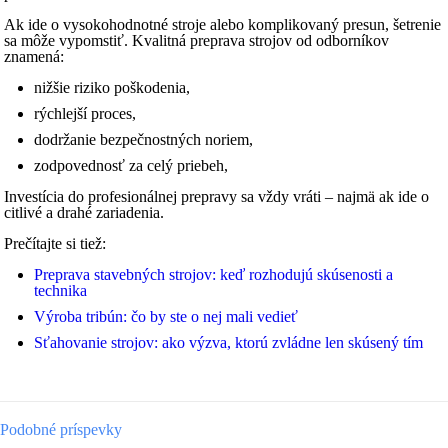
Ak ide o vysokohodnotné stroje alebo komplikovaný presun, šetrenie
sa môže vypomstiť. Kvalitná preprava strojov od odborníkov
znamená:
nižšie riziko poškodenia,
rýchlejší proces,
dodržanie bezpečnostných noriem,
zodpovednosť za celý priebeh,
Investícia do profesionálnej prepravy sa vždy vráti – najmä ak ide o
citlivé a drahé zariadenia.
Prečítajte si tiež:
Preprava stavebných strojov: keď rozhodujú skúsenosti a
technika
Výroba tribún: čo by ste o nej mali vedieť
Sťahovanie strojov: ako výzva, ktorú zvládne len skúsený tím
Podobné príspevky