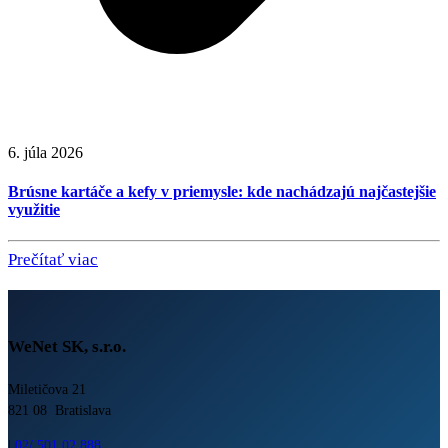
6. júla 2026
Brúsne kartáče a kefy v priemysle: kde nachádzajú najčastejšie
využitie
Prečítať viac
WeNet SK, s.r.o.
Miletičova 21
821 08 Bratislava
|
02/ 501 02 888