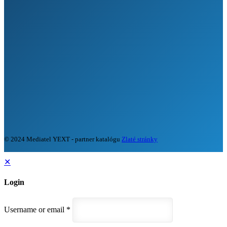
© 2024 Mediatel YEXT - partner katalógu
Zlaté stránky
✕
Login
Username or email
*