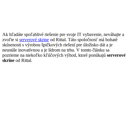
Ak hľadáte spoľahlivé riešenie pre svoje IT vybavenie, neváhajte a
zvoľte si
serverové skrine
od Rittal. Táto spoločnosť má bohaté
skúsenosti s výrobou špičkových riešení pre úložisko dát a je
neustále inovatívnou a je lídrom na trhu. V tomto článku sa
pozrieme na niekoľko kľúčových výhod, ktoré ponúkajú
serverové
skrine
od Rittal.