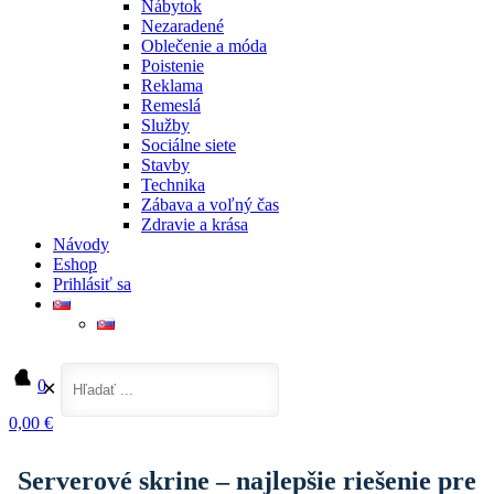
Nábytok
Nezaradené
Oblečenie a móda
Poistenie
Reklama
Remeslá
Služby
Sociálne siete
Stavby
Technika
Zábava a voľný čas
Zdravie a krása
Návody
Eshop
Prihlásiť sa
0
✕
0,00 €
Domov
Technika
Serverové skrine – najlepšie riešenie pre vaše IT vybavenie
Serverové skrine – najlepšie riešenie pre