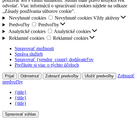
používať len s vaším súhlasom. Súhlas máte právo kedykoľvek
odvolať. Viac informácií o spracúvaní cookies nájdete na odkaze
„Zásady používania súborov cookie".
Nevyhnuté cookies
Nevyhnuté cookies
Vždy aktívny
Predvoľby
Predvoľby
Analytické cookies
Analytické cookies
Reklamné cookies
Reklamné cookies
Spravovať možnosti
Správa služieb
Spravovať {vendor_count} dodávateľov
Prečítajte si viac o týchto účeloch
Zobraziť
Prijať
Odmietnuť
Zobraziť predvoľby
Uložiť predvoľby
predvoľby
{title}
{title}
{title}
Spravovať súhlas