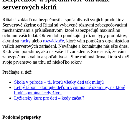
serverových skríň
Rittal si zakladá na bezpečnosti a spoľahlivosti svojich produktov.
Serverové skrine
od Rittal sú vybavené rôznymi zabezpečovacími
mechanizmami a príslušenstvom, ktoré zabezpečujú maximálnu
ochranu vašich dát. Okrem toho ponúkajú aj rôzne typy produktov,
akými sú
racky
alebo
rozvádzače
, ktoré vám pomôžu s organizáciou
vašich serverových zariadení. Neváhajte a kontaktujte nás ešte dnes.
Radi vám poradíme, ako na vaše IT zariadenie. Sme si istí, že vám
zabezpečíme kvalitu a spoľahlivosť. Sme rodinná firma, ktorá si drží
svoje prvenstvo na trhu už niekoľko rokov.
Prečítajte si tiež:
Škola v prírode – tá, ktorú všetky deti tak milujú
Letný tábor – doprajte deťom výnimočné okamihy, na ktoré
budú spomínať celý život
Lyžiarsky kurz pre deti – kedy začať?
Podobné príspevky