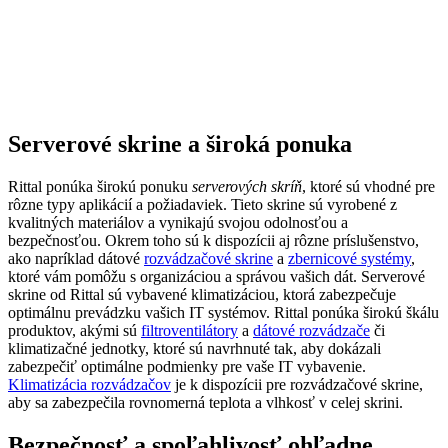
Serverové skrine a široká ponuka
Rittal ponúka širokú ponuku
serverových skríň
, ktoré sú vhodné pre
rôzne typy aplikácií a požiadaviek. Tieto skrine sú vyrobené z
kvalitných materiálov a vynikajú svojou odolnosťou a
bezpečnosťou. Okrem toho sú k dispozícii aj rôzne príslušenstvo,
ako napríklad dátové
rozvádzačové skrine
a
zbernicové systémy
,
ktoré vám pomôžu s organizáciou a správou vašich dát. Serverové
skrine od Rittal sú vybavené klimatizáciou, ktorá zabezpečuje
optimálnu prevádzku vašich IT systémov. Rittal ponúka širokú škálu
produktov, akými sú
filtroventilátory
a
dátové rozvádzače
či
klimatizačné jednotky, ktoré sú navrhnuté tak, aby dokázali
zabezpečiť optimálne podmienky pre vaše IT vybavenie.
Klimatizácia rozvádzačov
je k dispozícii pre rozvádzačové skrine,
aby sa zabezpečila rovnomerná teplota a vlhkosť v celej skrini.
Bezpečnosť a spoľahlivosť ohľadne