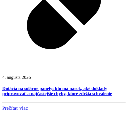
4. augusta 2026
Dotácia na solárne panely: kto má nárok, aké doklady
pripravovať a najčastejšie chyby, ktoré zdržia schválenie
Prečítať viac