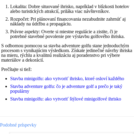
Lokalita: Dobre situované ihrisko, napríklad v blízkosti hotelov
alebo turistických atrakcií, priláka viac návštevníkov.
Rozpočet: Pri plánovaní financovania nezabudnite zahrnúť aj
náklady na údržbu a propagáciu.
Právne aspekty: Overte si miestne regulácie a zistite, či je
potrebné stavebné povolenie pre výstavbu golfového ihriska.
S odbornou pomocou sa stavba adventure golfu stane jednoduchým
procesom s vynikajúcim výsledkom. Získate jedinečné návrhy ihriska
na mieru, rýchlu a kvalitnú realizáciu aj poradenstvo pri výbere
materiálov a dekorácií.
Prečítajte si tiež:
Stavba minigolfu: ako vytvoriť ihrisko, ktoré osloví každého
Stavba adventure golfu: čo je adventure golf a prečo je taký
populárny
Stavba minigolfu: ako vytvoriť štýlové minigolfové ihrisko
Podobné príspevky