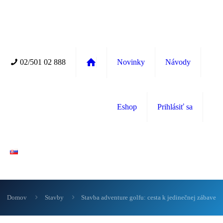
02/501 02 888
Novinky
Návody
Eshop
Prihlásiť sa
Domov
Stavby
Stavba adventure golfu: cesta k jedinečnej zábave