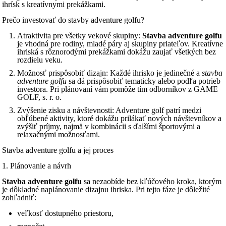
ihrísk s kreatívnymi prekážkami.
Prečo investovať do stavby adventure golfu?
Atraktivita pre všetky vekové skupiny:
Stavba adventure golfu
je vhodná pre rodiny, mladé páry aj skupiny priateľov. Kreatívne
ihriská s rôznorodými prekážkami dokážu zaujať všetkých bez
rozdielu veku.
Možnosť prispôsobiť dizajn: Každé ihrisko je jedinečné a
stavba
adventure golfu
sa dá prispôsobiť tematicky alebo podľa potrieb
investora. Pri plánovaní vám pomôže tím odborníkov z GAME
GOLF, s. r. o.
Zvýšenie zisku a návštevnosti: Adventure golf patrí medzi
obľúbené aktivity, ktoré dokážu prilákať nových návštevníkov a
zvýšiť príjmy, najmä v kombinácii s ďalšími športovými a
relaxačnými možnosťami.
Stavba adventure golfu a jej proces
1. Plánovanie a návrh
Stavba adventure golfu
sa nezaobíde bez kľúčového kroka, ktorým
je dôkladné naplánovanie dizajnu ihriska. Pri tejto fáze je dôležité
zohľadniť:
veľkosť dostupného priestoru,