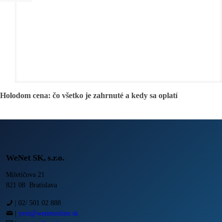
Holodom cena: čo všetko je zahrnuté a kedy sa oplatí
WeNet SK, s.r.o.
Miletičova 21
821 08 Bratislava
|
02/ 501 02 888
|
yext@wenetonline.sk