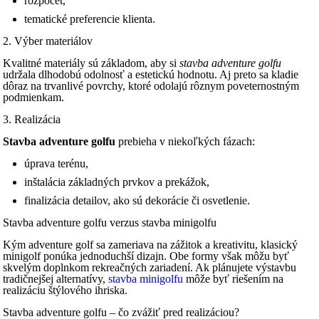
rozpočet,
tematické preferencie klienta.
2. Výber materiálov
Kvalitné materiály sú základom, aby si
stavba adventure golfu
udržala dlhodobú odolnosť a estetickú hodnotu. Aj preto sa kladie
dôraz na trvanlivé povrchy, ktoré odolajú rôznym poveternostným
podmienkam.
3. Realizácia
Stavba
adventure golfu
prebieha v niekoľkých fázach:
úprava terénu,
inštalácia základných prvkov a prekážok,
finalizácia detailov, ako sú dekorácie či osvetlenie.
Stavba adventure golfu verzus stavba minigolfu
Kým adventure golf sa zameriava na zážitok a kreativitu, klasický
minigolf ponúka jednoduchší dizajn. Obe formy však môžu byť
skvelým doplnkom rekreačných zariadení. Ak plánujete výstavbu
tradičnejšej alternatívy,
stavba minigolfu
môže byť riešením na
realizáciu štýlového ihriska.
Stavba adventure golfu – čo zvážiť pred realizáciou?