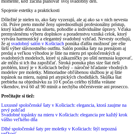
momente, keď začína plánovať svoj svadobný deň.
Spojenie estetiky a praktickosti
Dôležité je nielen to, ako šaty vyzerajú, ale aj ako sa v nich nevesta
cíti. Práve preto mnohé ženy uprednostňujú profesionálny prístup,
ktorý kladie dôraz na siluetu, pohodlie a individuálne úpravy. Vďaka
premyslenému výberu doplnkov a poradenstvu vzniká celok, ktorý
vytvára harmonický a elegantný svadobný vzhľad. Nevesty oceňujú,
že aj
svadobný salón v Košiciach
ponúka ďalšiu možnosť pre ešte
širší výber slávnostného outfitu. Salón ponúka šaty na prenájom aj
predaj a veľkou výhodou je šitie na mieru pri spoločenských aj
svadobných modeloch, ktoré si zákazníčky po ušití nemusia kupovať,
ale môžu si ich iba zapožičať. Široká ponuka plus size šiat rieši
problém, ktorý je v Košiciach bežný – náročné hľadanie vhodných
modelov pre moletky. Mimoriadne obľúbenou službou je aj šitie
topánok na mieru, najmä pri atypických chodidlách. Skúška šiat
prebieha na objednávku za 10 € počas celého týždňa vrátane
víkendov, trvá 60 až 90 minút a nechýba občerstvenie ani prosecco.
Prečítajte si tiež:
Luxusné spoločenské šaty v Košiciach: elegancia, ktorá zaujme na
prvý pohľad
Svadobné topánky na mieru v Košiciach: elegancia pre každý krok
vášho veľkého dňa
Dlhé spoločenské šaty pre moletky v Košiciach: štýl nepozná
veľkosť