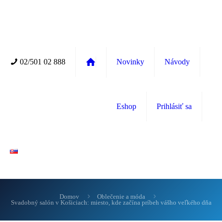
02/501 02 888
Novinky
Návody
Eshop
Prihlásiť sa
Domov
Oblečenie a móda
Svadobný salón v Košiciach: miesto, kde začína príbeh vášho veľkého dňa