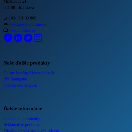
Miletičova 21
821 08 Bratislava
|
02/ 501 02 888
|
yext@wenetonline.sk
|
wenetonline.sk
Naše ďalšie produkty
Online katalóg Zlatéstránky.sk
PPC kampane
Tvorba web stránok
Ďalšie informácie
Obchodné podmienky
Reklamačný poriadok
Zásady ochrany osobných údajov