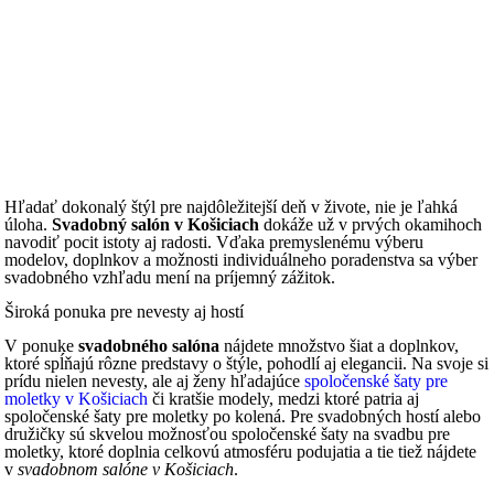
Hľadať dokonalý štýl pre najdôležitejší deň v živote, nie je ľahká
úloha.
Svadobný salón v Košiciach
dokáže už v prvých okamihoch
navodiť pocit istoty aj radosti. Vďaka premyslenému výberu
modelov, doplnkov a možnosti individuálneho poradenstva sa výber
svadobného vzhľadu mení na príjemný zážitok.
Široká ponuka pre nevesty aj hostí
V ponuke
svadobného salóna
nájdete množstvo šiat a doplnkov,
ktoré spĺňajú rôzne predstavy o štýle, pohodlí aj elegancii. Na svoje si
prídu nielen nevesty, ale aj ženy hľadajúce
spoločenské šaty pre
moletky v Košiciach
či kratšie modely, medzi ktoré patria aj
spoločenské šaty pre moletky po kolená. Pre svadobných hostí alebo
družičky sú skvelou možnosťou spoločenské šaty na svadbu pre
moletky, ktoré doplnia celkovú atmosféru podujatia a tie tiež nájdete
v
svadobnom salóne v Košiciach
.