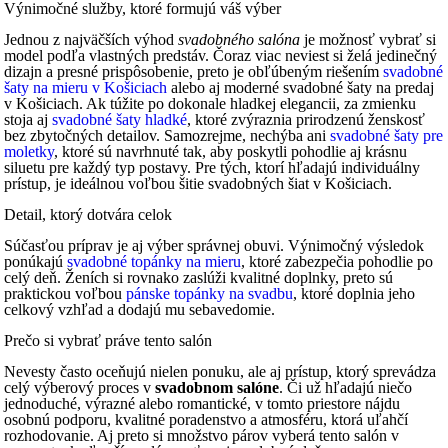
Výnimočné služby, ktoré formujú váš výber
Jednou z najväčších výhod
svadobného salóna
je možnosť vybrať si
model podľa vlastných predstáv. Čoraz viac neviest si želá jedinečný
dizajn a presné prispôsobenie, preto je obľúbeným riešením
svadobné
šaty na mieru v Košiciach
alebo aj moderné svadobné šaty na predaj
v Košiciach. Ak túžite po dokonale hladkej elegancii, za zmienku
stoja aj
svadobné šaty hladké
, ktoré zvýraznia prirodzenú ženskosť
bez zbytočných detailov. Samozrejme, nechýba ani
svadobné šaty pre
moletky
, ktoré sú navrhnuté tak, aby poskytli pohodlie aj krásnu
siluetu pre každý typ postavy. Pre tých, ktorí hľadajú individuálny
prístup, je ideálnou voľbou šitie svadobných šiat v Košiciach.
Detail, ktorý dotvára celok
Súčasťou príprav je aj výber správnej obuvi. Výnimočný výsledok
ponúkajú
svadobné topánky na mieru
, ktoré zabezpečia pohodlie po
celý deň. Ženích si rovnako zaslúži kvalitné doplnky, preto sú
praktickou voľbou
pánske topánky na svadbu
, ktoré doplnia jeho
celkový vzhľad a dodajú mu sebavedomie.
Prečo si vybrať práve tento salón
Nevesty často oceňujú nielen ponuku, ale aj prístup, ktorý sprevádza
celý výberový proces v
svadobnom salóne
. Či už hľadajú niečo
jednoduché, výrazné alebo romantické, v tomto priestore nájdu
osobnú podporu, kvalitné poradenstvo a atmosféru, ktorá uľahčí
rozhodovanie. Aj preto si množstvo párov vyberá tento salón v