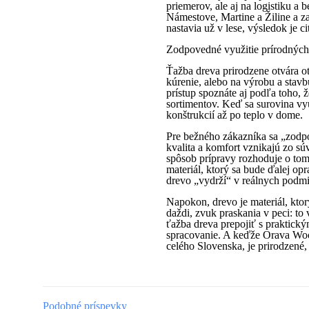
priemerov, ale aj na logistiku a
Námestove, Martine a Žiline a z
nastavia už v lese, výsledok je c
Zodpovedné využitie prírodných 
Ťažba dreva prirodzene otvára ot
kúrenie, alebo na výrobu a stav
prístup spoznáte aj podľa toho,
sortimentov. Keď sa surovina vyu
konštrukcií až po teplo v dome.
Pre bežného zákazníka sa „zodpov
kvalita a komfort vznikajú zo súv
spôsob prípravy rozhoduje o tom,
materiál, ktorý sa bude ďalej op
drevo „vydrží“ v reálnych podmie
Napokon, drevo je materiál, kto
daždi, zvuk praskania v peci: to
ťažba dreva prepojiť s praktick
spracovanie. A keďže Orava Wood
celého Slovenska, je prirodzené, 
Podobné príspevky