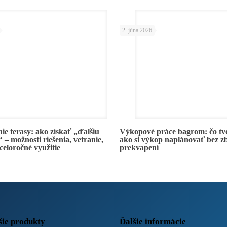
2. júna 2026
ie terasy: ako získať „ďalšiu
Výkopové práce bagrom: čo tvo
 – možnosti riešenia, vetranie,
ako si výkop naplánovať bez z
 celoročné využitie
prekvapení
šie produkty
Ďalšie informácie