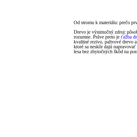
Od stromu k materiálu: prečo pr
Drevo je výnimočný zdroj: pôsob
rozumne. Práve preto je
ťažba d
kvalitné rezivo, palivové drevo 
ktoré sa neskôr dajú napravovať 
lesa bez zbytočných škôd na pora