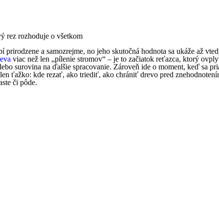
vý rez rozhoduje o všetkom
í prirodzene a samozrejme, no jeho skutočná hodnota sa ukáže až vted
reva
viac než len „pílenie stromov“ – je to začiatok reťazca, ktorý ovpl
alebo surovina na ďalšie spracovanie. Zároveň ide o moment, keď sa pri
len ťažko: kde rezať, ako triediť, ako chrániť drevo pred znehodnoten
ste či pôde.