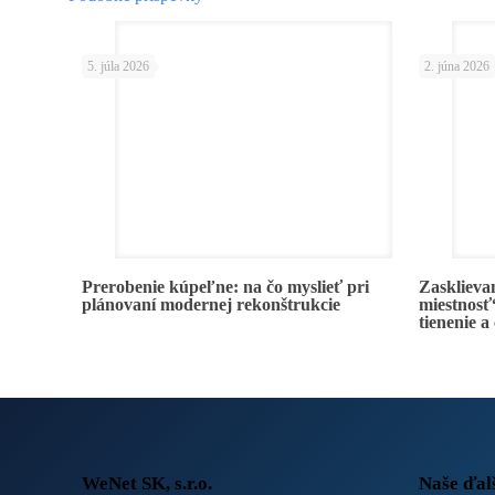
5. júla 2026
2. júna 2026
Prerobenie kúpeľne: na čo myslieť pri
Zasklievan
plánovaní modernej rekonštrukcie
miestnosť“
tienenie a
WeNet SK, s.r.o.
Naše ďal