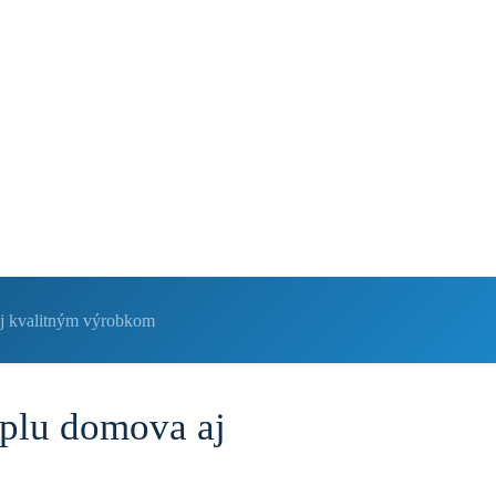
0
0,00 €
 aj kvalitným výrobkom
eplu domova aj