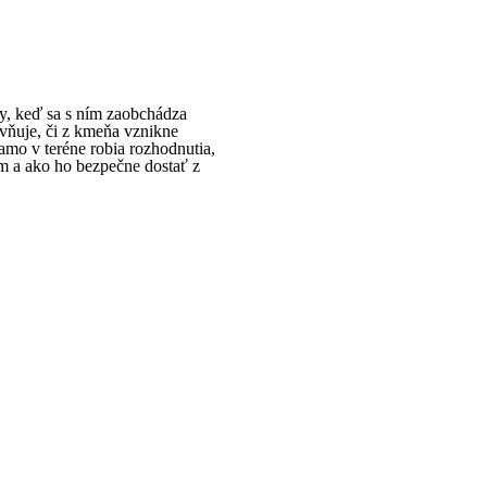
y, keď sa s ním zaobchádza
yvňuje, či z kmeňa vznikne
amo v teréne robia rozhodnutia,
ím a ako ho bezpečne dostať z