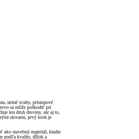
ta, strmé svahy, prístupové
drevo sa môže poškodiť pri
je len druh dreviny, ale aj to,
Inými slovami, prvý krok je
ť ako stavebný materiál, kladie
e podľa kvality, dĺžok a