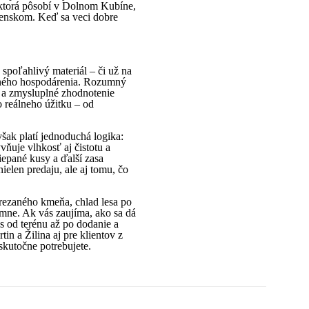
, ktorá pôsobí v Dolnom Kubíne,
venskom. Keď sa veci dobre
spoľahlivý materiál – či už na
deného hospodárenia. Rozumný
h a zmysluplné zhodnotenie
o reálneho úžitku – od
šak platí jednoduchá logika:
vňuje vlhkosť aj čistotu a
iepané kusy a ďalší zasa
ielen predaju, ale aj tomu, čo
rezaného kmeňa, chlad lesa po
umne. Ak vás zaujíma, ako sa dá
s od terénu až po dodanie a
n a Žilina aj pre klientov z
 skutočne potrebujete.