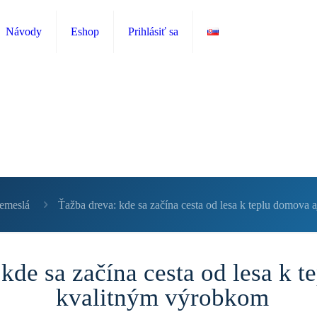
Návody
Eshop
Prihlásiť sa
emeslá
Ťažba dreva: kde sa začína cesta od lesa k teplu domova
kde sa začína cesta od lesa k t
kvalitným výrobkom