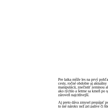
Pre laika môže les na prvý pohľ
cesty, ročné obdobie aj aktuálny
manipulácii, znečistiť zeminou al
ako rýchlo a šetrne sa kmeň po sp
zároveň najcitlivejší.
Aj preto dáva zmysel prepájať po
to iné nároky než pri palive či 