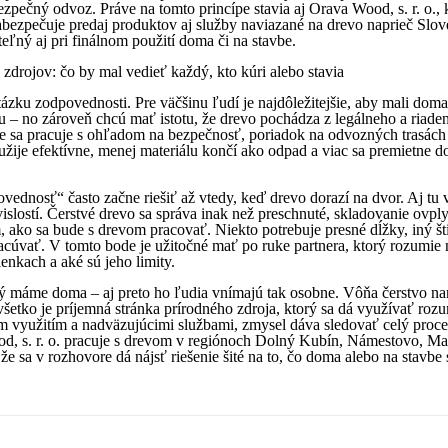
 bezpečný odvoz. Práve na tomto princípe stavia aj Orava Wood, s. r. o.
abezpečuje predaj produktov aj služby naviazané na drevo naprieč Slo
iteľný aj pri finálnom použití doma či na stavbe.
zdrojov: čo by mal vedieť každý, kto kúri alebo stavia
ázku zodpovednosti. Pre väčšinu ľudí je najdôležitejšie, aby mali doma 
bu – no zároveň chcú mať istotu, že drevo pochádza z legálneho a ria
 že sa pracuje s ohľadom na bezpečnosť, poriadok na odvozných trasác
žije efektívne, menej materiálu končí ako odpad a viac sa premietne d
ednosť“ často začne riešiť až vtedy, keď drevo dorazí na dvor. Aj tu v
islostí. Čerstvé drevo sa správa inak než preschnuté, skladovanie ovply
 ako sa bude s drevom pracovať. Niekto potrebuje presné dĺžky, iný št
racúvať. V tomto bode je užitočné mať po ruke partnera, ktorý rozumie n
nkach a aké sú jeho limity.
rý máme doma – aj preto ho ľudia vnímajú tak osobne. Vôňa čerstvo na
 všetko je príjemná stránka prírodného zdroja, ktorý sa dá využívať roz
ým využitím a nadväzujúcimi službami, zmysel dáva sledovať celý proce
, s. r. o. pracuje s drevom v regiónoch Dolný Kubín, Námestovo, Marti
že sa v rozhovore dá nájsť riešenie šité na to, čo doma alebo na stavbe