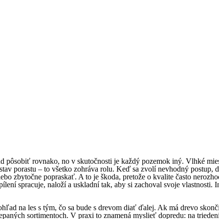
ad pôsobiť rovnako, no v skutočnosti je každý pozemok iný. Vlhké mies
 stav porastu – to všetko zohráva rolu. Keď sa zvolí nevhodný postup, 
ebo zbytočne popraskať. A to je škoda, pretože o kvalite často nerozhodu
ílení spracuje, naloží a uskladní tak, aby si zachoval svoje vlastnosti. 
hľad na les s tým, čo sa bude s drevom diať ďalej. Ak má drevo skonči
štiepaných sortimentoch. V praxi to znamená myslieť dopredu: na triedeni