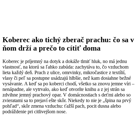
Koberec ako tichý zberač prachu: čo sa v
ňom drží a prečo to cítiť doma
Koberec je príjemný na dotyk a dokáže tlmiť hluk, no má jednu
vlastnosť, na ktorú sa ľahko zabúda: zachytáva to, čo vzduchom
lieta každý deň. Prach z ulice, omrvinky, mikročastice z textílií,
vlasy či peľ sa postupne usádzajú hlbšie, než kam dosiahne bežné
vysávanie. A keď sa po koberci chodí, všetko sa znovu jemne víri –
nenápadne, ale vytrvalo, ako keď otvoríte knihu a z jej strán sa
zdvihne jemný prachový opar. V domácnostiach s deťmi alebo so
zvieratami sa to prejaví ešte skôr. Niekedy to nie je „špina na prvý
pohľad“, skôr zmena vzduchu: ťažší pach, pocit dusna alebo
podráždenie pri citlivejšom nose.