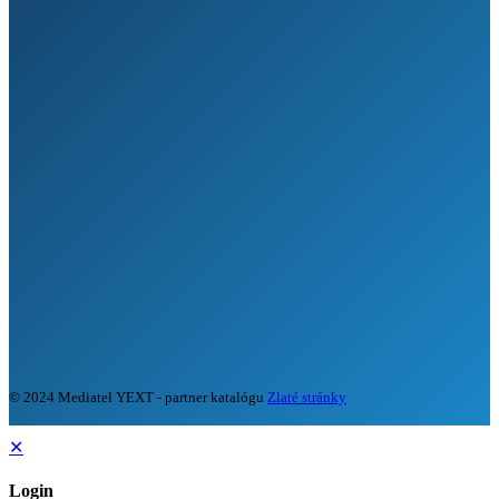
© 2024 Mediatel YEXT - partner katalógu
Zlaté stránky
✕
Login