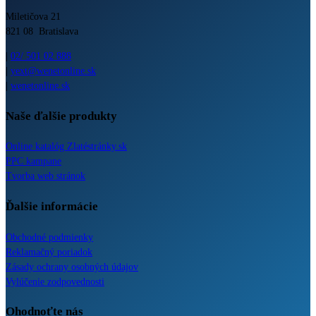
Miletičova 21
821 08 Bratislava
|
02/ 501 02 888
|
yext@wenetonline.sk
|
wenetonline.sk
Naše ďalšie produkty
Online katalóg Zlatéstránky.sk
PPC kampane
Tvorba web stránok
Ďalšie informácie
Obchodné podmienky
Reklamačný poriadok
Zásady ochrany osobných údajov
Vylúčenie zodpovednosti
Ohodnoťte nás