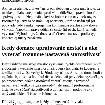
každodenného života.
Ak riešite alergie, citlivosť na prach alebo len chcete mať istotu, že
mäkké podlahy „nepracujú“ proti vám, dôležitá je pravidelnosť a
správny postup. Nepomáha, keď sa koberec len navonok rozjasní.
Podstatné je, aby sa odstránili aj nečistoty, ktoré sa usádzajú pri
podklade, kde vzniká nepríjemná kombinácia prachu a zvyškovej
vlhkosti. Napokon, práve odtiaľ sa často šíri pach, ktorý sa nedá
vyvetrať. Výhodou je, že dnes sa dá čistenie nastaviť podľa typu
koberca aj miery zaťaženia.
Kedy domáce upratovanie nestačí a ako
vyzerať rozumne nastavená starostlivosť
Bežná údržba má svoje miesto: vysávanie, rýchle odstránenie škvŕn
a občasné vyvetranie miestnosti. Zároveň však platí, že koberec je
textília, ktorá znáša veľký každodenný nápor. Ak sa po ňom chodí v
topánkach, ak sa na ňom hrá dieťa alebo naň pravidelne vyskočí pes
po prechádzke, vlákna dostávajú zabrať. Vtedy je rozumné
nenechávať všetko na „raz niekedy“, ale zaradiť profesionálne
čistenie ako súčasť starostlivosti o domácnosť – podobne ako
umývanie okien či čistenie čalúnenia.
Dôležitý je aj prístup: nie každý koberec znáša rovnaké