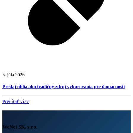
5. júla 2026
Predaj uhlia ako tradičný zdroj vykurovania pre domácnosti
Prečítať viac
WeNet SK, s.r.o.