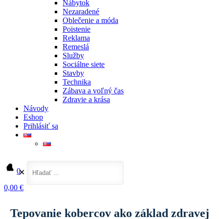
Nábytok
Nezaradené
Oblečenie a móda
Poistenie
Reklama
Remeslá
Služby
Sociálne siete
Stavby
Technika
Zábava a voľný čas
Zdravie a krása
Návody
Eshop
Prihlásiť sa
0
✕
0,00 €
Domov
Služby
Tepovanie kobercov ako základ zdravej domácnosti: prečo ho nepodceňovať
Tepovanie kobercov ako základ zdravej