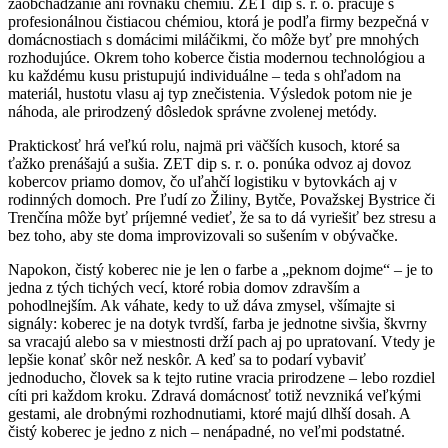
zaobchádzanie ani rovnakú chémiu. ZET dip s. r. o. pracuje s
profesionálnou čistiacou chémiou, ktorá je podľa firmy bezpečná v
domácnostiach s domácimi miláčikmi, čo môže byť pre mnohých
rozhodujúce. Okrem toho koberce čistia modernou technológiou a
ku každému kusu pristupujú individuálne – teda s ohľadom na
materiál, hustotu vlasu aj typ znečistenia. Výsledok potom nie je
náhoda, ale prirodzený dôsledok správne zvolenej metódy.
Praktickosť hrá veľkú rolu, najmä pri väčších kusoch, ktoré sa
ťažko prenášajú a sušia. ZET dip s. r. o. ponúka odvoz aj dovoz
kobercov priamo domov, čo uľahčí logistiku v bytovkách aj v
rodinných domoch. Pre ľudí zo Žiliny, Bytče, Považskej Bystrice či
Trenčína môže byť príjemné vedieť, že sa to dá vyriešiť bez stresu a
bez toho, aby ste doma improvizovali so sušením v obývačke.
Napokon, čistý koberec nie je len o farbe a „peknom dojme“ – je to
jedna z tých tichých vecí, ktoré robia domov zdravším a
pohodlnejším. Ak váhate, kedy to už dáva zmysel, všímajte si
signály: koberec je na dotyk tvrdší, farba je jednotne sivšia, škvrny
sa vracajú alebo sa v miestnosti drží pach aj po upratovaní. Vtedy je
lepšie konať skôr než neskôr. A keď sa to podarí vybaviť
jednoducho, človek sa k tejto rutine vracia prirodzene – lebo rozdiel
cíti pri každom kroku. Zdravá domácnosť totiž nevzniká veľkými
gestami, ale drobnými rozhodnutiami, ktoré majú dlhší dosah. A
čistý koberec je jedno z nich – nenápadné, no veľmi podstatné.