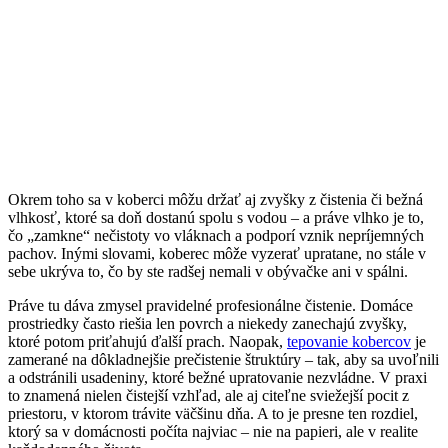
Okrem toho sa v koberci môžu držať aj zvyšky z čistenia či bežná
vlhkosť, ktoré sa doň dostanú spolu s vodou – a práve vlhko je to,
čo „zamkne“ nečistoty vo vláknach a podporí vznik nepríjemných
pachov. Inými slovami, koberec môže vyzerať upratane, no stále v
sebe ukrýva to, čo by ste radšej nemali v obývačke ani v spálni.
Práve tu dáva zmysel pravidelné profesionálne čistenie. Domáce
prostriedky často riešia len povrch a niekedy zanechajú zvyšky,
ktoré potom priťahujú ďalší prach. Naopak,
tepovanie kobercov
je
zamerané na dôkladnejšie prečistenie štruktúry – tak, aby sa uvoľnili
a odstránili usadeniny, ktoré bežné upratovanie nezvládne. V praxi
to znamená nielen čistejší vzhľad, ale aj citeľne sviežejší pocit z
priestoru, v ktorom trávite väčšinu dňa. A to je presne ten rozdiel,
ktorý sa v domácnosti počíta najviac – nie na papieri, ale v realite