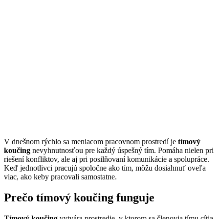
V dnešnom rýchlo sa meniacom pracovnom prostredí je
tímový
koučing
nevyhnutnosťou pre každý úspešný tím. Pomáha nielen pri
riešení konfliktov, ale aj pri posilňovaní komunikácie a spolupráce.
Keď jednotlivci pracujú spoločne ako tím, môžu dosiahnuť oveľa
viac, ako keby pracovali samostatne.
Prečo tímový koučing funguje
Tímový koučing
vytvára prostredie, v ktorom sa členovia tímu cítia