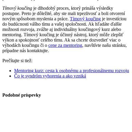
Tímový koučing
je dlhodobý proces, ktorý prináša výsledky
postupne. Preto je dôležité, aby ste mali trpezlivosť a boli otvorení
novým spôsobom myslenia a práce.
Tímový koučing
je investíciou
do budúcnosti vášho tímu a vašej spoločnosti. Ak hľadáte ďalšie
možnosti rozvoja, zvážte aj individuálny koučingový kurz alebo
mentoring. Tímový koučing je účinný nástroj, ktorý môže zlepšiť
výkon a spokojnosť celého tímu. Ak sa chcete dozvedieť viac o
výhodách koučingu či o
cene za mentoring
, navštívte našu stránku,
prípadne nás kontaktujte.
Prečítajte si tiež:
Mentoring kurz: cesta k osobnému a profesionálnemu rozvoju
Čo je syndróm vyhorenia a ako vzniká
Podobné príspevky