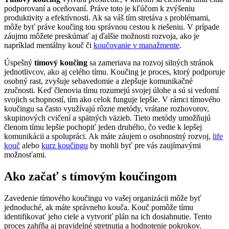
podporovaní a oceňovaní. Práve toto je kľúčom k zvýšeniu
produktivity a efektívnosti. Ak sa váš tím stretáva s problémami,
môže byť práve koučing tou správnou cestou k riešeniu. V prípade
záujmu môžete preskúmať aj ďalšie možnosti rozvoja, ako je
napríklad mentálny kouč či
koučovanie v manažmente
.
Úspešný
tímový koučing
sa zameriava na rozvoj silných stránok
jednotlivcov, ako aj celého tímu. Koučing je proces, ktorý podporuje
osobný rast, zvyšuje sebavedomie a zlepšuje komunikačné
zručnosti. Keď členovia tímu rozumejú svojej úlohe a sú si vedomí
svojich schopností, tím ako celok funguje lepšie. V rámci tímového
koučingu sa často využívajú rôzne metódy, vrátane rozhovorov,
skupinových cvičení a spätných väzieb. Tieto metódy umožňujú
členom tímu lepšie pochopiť jeden druhého, čo vedie k lepšej
komunikácii a spolupráci. Ak máte záujem o osobnostný rozvoj,
life
kouč
alebo
kurz koučingu
by mohli byť pre vás zaujímavými
možnosťami.
Ako začať s tímovým koučingom
Zavedenie tímového koučingu vo vašej organizácii môže byť
jednoduché, ak máte správneho kouča. Kouč pomôže tímu
identifikovať jeho ciele a vytvoriť plán na ich dosiahnutie. Tento
proces zahŕňa aj pravidelné stretnutia a hodnotenie pokrokov.