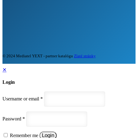
© 2024 Mediatel YEXT - partner katalógu
Zlaté stránky
✕
Login
Username or email
*
Password
*
Login
Remember me