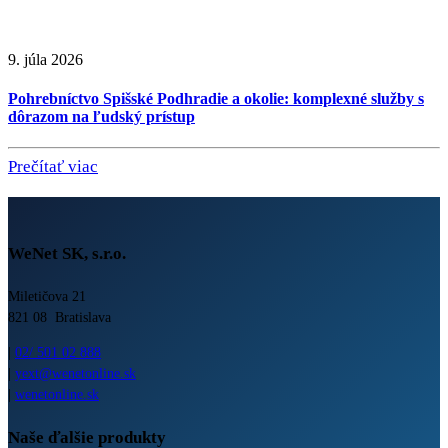
9. júla 2026
Pohrebníctvo Spišské Podhradie a okolie: komplexné služby s
dôrazom na ľudský prístup
Prečítať viac
WeNet SK, s.r.o.
Miletičova 21
821 08 Bratislava
|
02/ 501 02 888
|
yext@wenetonline.sk
|
wenetonline.sk
Naše ďalšie produkty