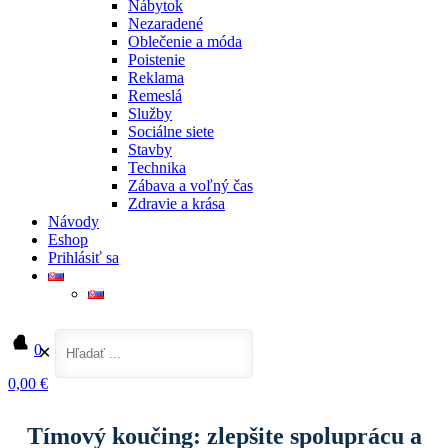
Nábytok
Nezaradené
Oblečenie a móda
Poistenie
Reklama
Remeslá
Služby
Sociálne siete
Stavby
Technika
Zábava a voľný čas
Zdravie a krása
Návody
Eshop
Prihlásiť sa
0
✕
0,00 €
Domov
Služby
Tímový koučing: zlepšite spoluprácu a komunikáciu vo vašom tíme
Tímový koučing: zlepšite spoluprácu a