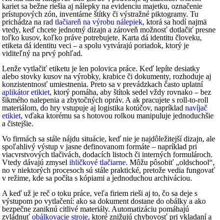
kariet sa bežne riešia aj nálepky na evidenciu majetku, označenie
prístupových zón, inventárne štítky či výstražné piktogramy. Tu
prichádza na rad
tlačiareň na výrobu nálepiek
, ktorá sa hodí najmä
vtedy, keď chcete jednotný dizajn a zároveň možnosť dotlačiť presne
toľko kusov, koľko práve potrebujete. Karta dá identitu človeku,
etiketa dá identitu veci – a spolu vytvárajú poriadok, ktorý je
viditeľný na prvý pohľad.
Lenže vytlačiť etiketu je len polovica práce. Keď lepíte desiatky
alebo stovky kusov na výrobky, krabice či dokumenty, rozhoduje aj
konzistentnosť umiestnenia. Preto sa v prevádzkach často uplatní
aplikátor etikiet
, ktorý pomáha, aby štítok sedel vždy rovnako – bez
šikmého nalepenia a zbytočných opráv. A ak pracujete s roll-to-roll
materiálom, do hry vstupuje aj logistika kotúčov, napríklad
navíjač
etikiet
, vďaka ktorému sa s hotovou rolkou manipuluje jednoduchšie
a čistejšie.
Vo firmách sa stále nájdu situácie, keď nie je najdôležitejší dizajn, ale
spoľahlivý výstup v jasne definovanom formáte – napríklad pri
viacvrstvových tlačivách, dodacích listoch či interných formulároch.
Vtedy dávajú zmysel
ihličkové tlačiarne
. Môžu pôsobiť „oldschool“,
no v niektorých procesoch sú stále praktické, pretože vedia fungovať
v režime, kde sa počíta s kópiami a jednoduchou archiváciou.
A keď už je reč o toku práce, veľa firiem rieši aj to, čo sa deje s
výstupom po vytlačení: ako sa dokument dostane do obálky a ako
bezpečne zaniknú citlivé materiály. Automatizáciu pomáhajú
zvládnuť
obálkovacie stroje
, ktoré znižujú chybovosť pri vkladaní a