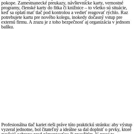
pokope. Zamestnanecké preukazy, návštevnícke karty, vernostné
programy, členské karty do fitka či knižnice – to všetko sú situácie,
keď sa oplatí mať tlač pod kontrolou a vedieť reagovať rýchlo. Raz
potrebujete kartu pre nového kolegu, inokedy dočasný vstup pre
externú firmu. A zrazu je z toho bezpečnosť aj organizácia v jednom
balíku.
Profesionálna tlač kariet rieši práve túto praktickú stránku: aby výstup
vyzeral jednotne, bol čitateľný a ideálne sa dal doplniť o prvky, ktoré