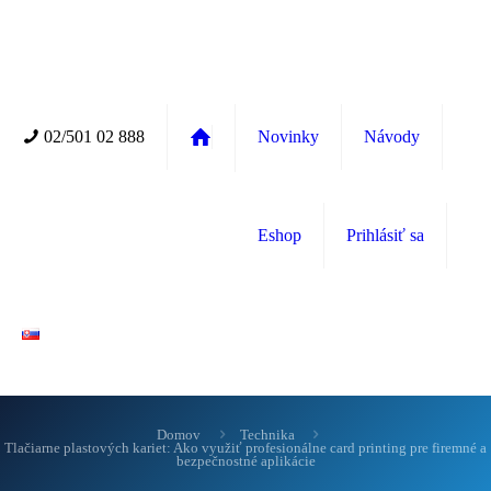
02/501 02 888
Novinky
Návody
Eshop
Prihlásiť sa
Domov
Technika
Tlačiarne plastových kariet: Ako využiť profesionálne card printing pre firemné a
bezpečnostné aplikácie