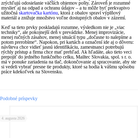
zrýchľujú odosielanie väčších objemov pošty. Zároveň je rozumné
myslieť aj na odpad a ochranu údajov – a tu môže byť prekvapivo
užitočná
skartovačka kartónu
, ktorá z obalov spraví výplňový
materiál a znižuje množstvo voľne dostupných obalov v zázemí.
Keď sa tieto prvky poskladajú rozumne, výsledkom nie je „viac
techniky“, ale pokojnejší deň v prevádzke. Menej improvizácie,
menej ručných zásahov, menej situácií typu „dočasne to nalepíme a
potom prerobíme“. Napokon, pri kartách a označení ide aj o dôveru:
návšteva chce vidieť jasnú identifikáciu, zamestnanci potrebujú
rýchly prístup a firma chce mať prehľad. Ak hľadáte, ako tieto veci
prepojiť do jedného funkčného celku, Mailtec Slovakia, spol. s r. o.
má v ponuke zariadenia na tlač, dokončovanie aj spracovanie, aby ste
si vedeli vybrať presne tie produkty, ktoré sa hodia k vášmu spôsobu
práce kdekoľvek na Slovensku.
Podobné príspevky
4. augusta 2026