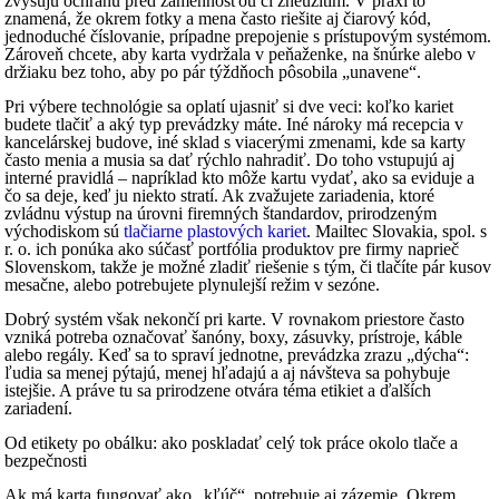
zvyšujú ochranu pred zámennosťou či zneužitím. V praxi to
znamená, že okrem fotky a mena často riešite aj čiarový kód,
jednoduché číslovanie, prípadne prepojenie s prístupovým systémom.
Zároveň chcete, aby karta vydržala v peňaženke, na šnúrke alebo v
držiaku bez toho, aby po pár týždňoch pôsobila „unavene“.
Pri výbere technológie sa oplatí ujasniť si dve veci: koľko kariet
budete tlačiť a aký typ prevádzky máte. Iné nároky má recepcia v
kancelárskej budove, iné sklad s viacerými zmenami, kde sa karty
často menia a musia sa dať rýchlo nahradiť. Do toho vstupujú aj
interné pravidlá – napríklad kto môže kartu vydať, ako sa eviduje a
čo sa deje, keď ju niekto stratí. Ak zvažujete zariadenia, ktoré
zvládnu výstup na úrovni firemných štandardov, prirodzeným
východiskom sú
tlačiarne plastových kariet
. Mailtec Slovakia, spol. s
r. o. ich ponúka ako súčasť portfólia produktov pre firmy naprieč
Slovenskom, takže je možné zladiť riešenie s tým, či tlačíte pár kusov
mesačne, alebo potrebujete plynulejší režim v sezóne.
Dobrý systém však nekončí pri karte. V rovnakom priestore často
vzniká potreba označovať šanóny, boxy, zásuvky, prístroje, káble
alebo regály. Keď sa to spraví jednotne, prevádzka zrazu „dýcha“:
ľudia sa menej pýtajú, menej hľadajú a aj návšteva sa pohybuje
istejšie. A práve tu sa prirodzene otvára téma etikiet a ďalších
zariadení.
Od etikety po obálku: ako poskladať celý tok práce okolo tlače a
bezpečnosti
Ak má karta fungovať ako „kľúč“, potrebuje aj zázemie. Okrem