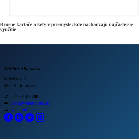
Brúsne kartáče a kefy v priemysle: kde nachádzajú najčastejšie
využitie
WeNet SK, s.r.o.
Miletičova 21
821 08 Bratislava
|
02/ 501 02 888
|
yext@wenetonline.sk
|
wenetonline.sk