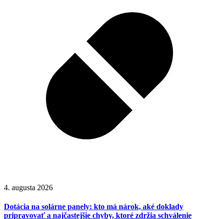
4. augusta 2026
Dotácia na solárne panely: kto má nárok, aké doklady
pripravovať a najčastejšie chyby, ktoré zdržia schválenie