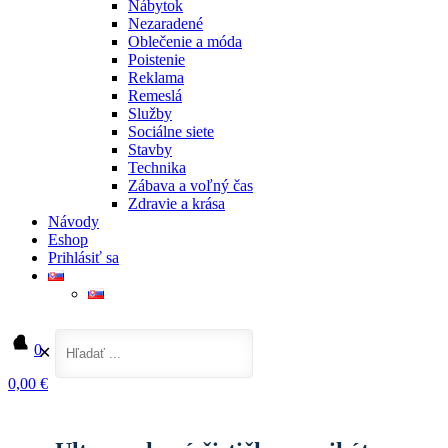
Nábytok
Nezaradené
Oblečenie a móda
Poistenie
Reklama
Remeslá
Služby
Sociálne siete
Stavby
Technika
Zábava a voľný čas
Zdravie a krása
Návody
Eshop
Prihlásiť sa
0
✕
0,00 €
Domov
Technika
Ultrazvuková čistička – unikátne zariadenie, ktoré zabezpečí efektívne čistenie
rôznych povrchov