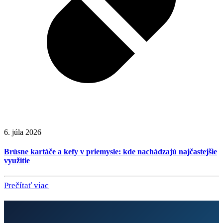
6. júla 2026
Brúsne kartáče a kefy v priemysle: kde nachádzajú najčastejšie
využitie
Prečítať viac