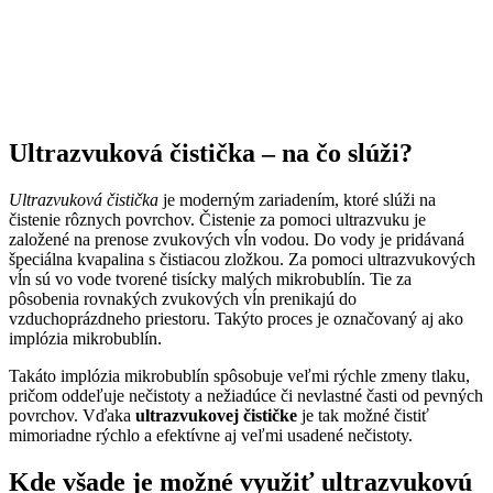
Ultrazvuková čistička – na čo slúži?
Ultrazvuková čistička
je moderným zariadením, ktoré slúži na
čistenie rôznych povrchov. Čistenie za pomoci ultrazvuku je
založené na prenose zvukových vĺn vodou. Do vody je pridávaná
špeciálna kvapalina s čistiacou zložkou. Za pomoci ultrazvukových
vĺn sú vo vode tvorené tisícky malých mikrobublín. Tie za
pôsobenia rovnakých zvukových vĺn prenikajú do
vzduchoprázdneho priestoru. Takýto proces je označovaný aj ako
implózia mikrobublín.
Takáto implózia mikrobublín spôsobuje veľmi rýchle zmeny tlaku,
pričom oddeľuje nečistoty a nežiadúce či nevlastné časti od pevných
povrchov. Vďaka
ultrazvukovej čističke
je tak možné čistiť
mimoriadne rýchlo a efektívne aj veľmi usadené nečistoty.
Kde všade je možné využiť ultrazvukovú