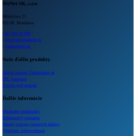
WeNet SK, s.r.o.
Miletičova 21
821 08 Bratislava
|
02/ 501 02 888
|
yext@wenetonline.sk
|
wenetonline.sk
Naše ďalšie produkty
Online katalóg Zlatéstránky.sk
PPC kampane
Tvorba web stránok
Ďalšie informácie
Obchodné podmienky
Reklamačný poriadok
Zásady ochrany osobných údajov
Vylúčenie zodpovednosti