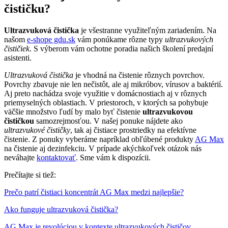
čističku?
Ultrazvuková čistička
je všestranne využiteľným zariadením. Na
našom
e-shope gdu.sk
vám ponúkame rôzne typy
ultrazvukových
čističiek
. S výberom vám ochotne poradia našich školení predajní
asistenti.
Ultrazvuková čistička
je vhodná na čistenie rôznych povrchov.
Povrchy zbavuje nie len nečistôt, ale aj mikróbov, vírusov a baktérií.
Aj preto nachádza svoje využitie v domácnostiach aj v rôznych
priemyselných oblastiach. V priestoroch, v ktorých sa pohybuje
väčšie množstvo ľudí by malo byť čistenie
ultrazvukovou
čističkou
samozrejmosťou. V našej ponuke nájdete ako
ultrazvukové čističky
, tak aj čistiace prostriedky na efektívne
čistenie. Z ponuky vyberáme napríklad obľúbené produkty
AG Max
na čistenie aj dezinfekciu. V prípade akýchkoľvek otázok nás
neváhajte
kontaktovať
. Sme vám k dispozícii.
Prečítajte si tiež:
Prečo patrí čistiaci koncentrát AG Max medzi najlepšie?
Ako funguje ultrazvuková čistička?
AG Max je revolúciou v kontexte ultrazvukových čističov