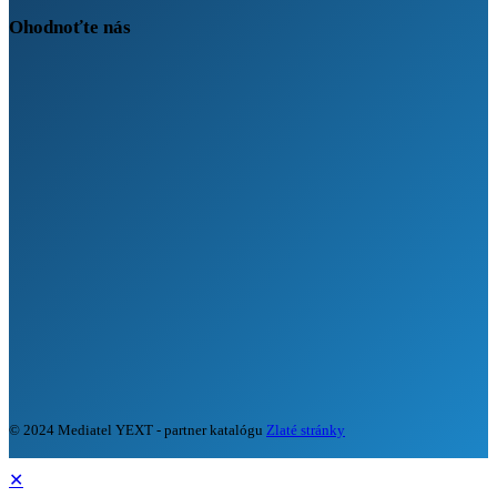
Ohodnoťte nás
© 2024 Mediatel YEXT - partner katalógu
Zlaté stránky
✕