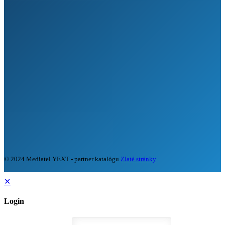
© 2024 Mediatel YEXT - partner katalógu
Zlaté stránky
✕
Login