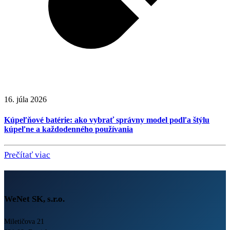
16. júla 2026
Kúpeľňové batérie: ako vybrať správny model podľa štýlu
kúpeľne a každodenného používania
Prečítať viac
WeNet SK, s.r.o.
Miletičova 21