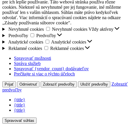
pre ich lepšie používanie. Táto webová stránka používa rôzne
cookies. Niektoré sú nevyhnutné pre jej fungovanie, iné môžeme
používať len s vaším súhlasom. Súhlas máte právo kedykoľvek
odvolať. Viac informácií o spracúvaní cookies nájdete na odkaze
„Zásady používania súborov cookie".
Nevyhnuté cookies
Nevyhnuté cookies
Vždy aktívny
Predvoľby
Predvoľby
Analytické cookies
Analytické cookies
Reklamné cookies
Reklamné cookies
Spravovať možnosti
Správa služieb
Spravovať {vendor_count} dodávateľov
Prečítajte si viac o týchto účeloch
Zobraziť
Prijať
Odmietnuť
Zobraziť predvoľby
Uložiť predvoľby
predvoľby
{title}
{title}
{title}
Spravovať súhlas