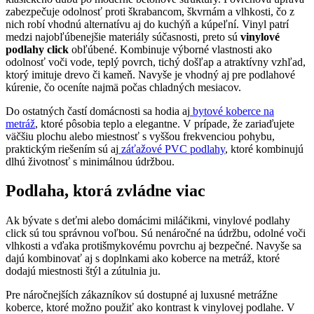
zabezpečuje odolnosť proti škrabancom, škvrnám a vlhkosti, čo z
nich robí vhodnú alternatívu aj do kuchýň a kúpeľní. Vinyl patrí
medzi najobľúbenejšie materiály súčasnosti, preto sú
vinylové
podlahy click
obľúbené. Kombinuje výborné vlastnosti ako
odolnosť voči vode, teplý povrch, tichý došľap a atraktívny vzhľad,
ktorý imituje drevo či kameň. Navyše je vhodný aj pre podlahové
kúrenie, čo oceníte najmä počas chladných mesiacov.
Do ostatných častí domácnosti sa hodia aj
bytové koberce na
metráž
, ktoré pôsobia teplo a elegantne. V prípade, že zariaďujete
väčšiu plochu alebo miestnosť s vyššou frekvenciou pohybu,
praktickým riešením sú aj
záťažové PVC podlahy
, ktoré kombinujú
dlhú životnosť s minimálnou údržbou.
Podlaha, ktorá zvládne viac
Ak bývate s deťmi alebo domácimi miláčikmi, vinylové podlahy
click sú tou správnou voľbou. Sú nenáročné na údržbu, odolné voči
vlhkosti a vďaka protišmykovému povrchu aj bezpečné. Navyše sa
dajú kombinovať aj s doplnkami ako koberce na metráž, ktoré
dodajú miestnosti štýl a zútulnia ju.
Pre náročnejších zákazníkov sú dostupné aj luxusné metrážne
koberce, ktoré možno použiť ako kontrast k vinylovej podlahe. V