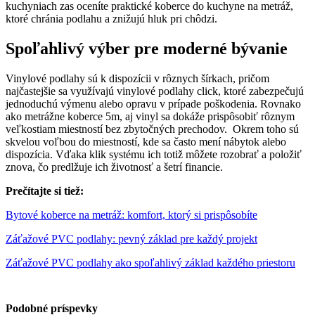
kuchyniach zas oceníte praktické koberce do kuchyne na metráž,
ktoré chránia podlahu a znižujú hluk pri chôdzi.
Spoľahlivý výber pre moderné bývanie
Vinylové podlahy sú k dispozícii v rôznych šírkach, pričom
najčastejšie sa využívajú vinylové podlahy click, ktoré zabezpečujú
jednoduchú výmenu alebo opravu v prípade poškodenia. Rovnako
ako metrážne koberce 5m, aj vinyl sa dokáže prispôsobiť rôznym
veľkostiam miestností bez zbytočných prechodov. Okrem toho sú
skvelou voľbou do miestností, kde sa často mení nábytok alebo
dispozícia. Vďaka klik systému ich totiž môžete rozobrať a položiť
znova, čo predlžuje ich životnosť a šetrí financie.
Prečítajte si tiež:
Bytové koberce na metráž: komfort, ktorý si prispôsobíte
Záťažové PVC podlahy: pevný základ pre každý projekt
Záťažové PVC podlahy ako spoľahlivý základ každého priestoru
Podobné príspevky