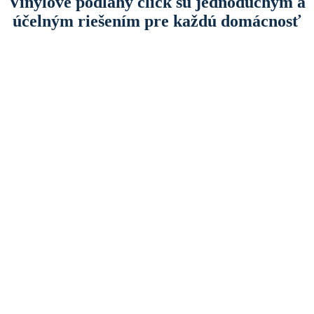
Vinylové podlahy click sú jednoduchým a
účelným riešením pre každú domácnosť