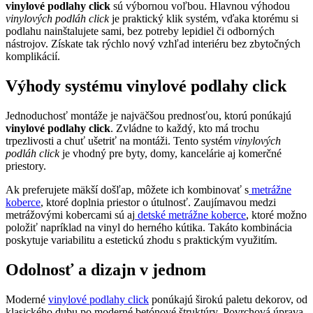
vinylové podlahy click
sú výbornou voľbou. Hlavnou výhodou
vinylových podláh click
je praktický klik systém, vďaka ktorému si
podlahu nainštalujete sami, bez potreby lepidiel či odborných
nástrojov. Získate tak rýchlo nový vzhľad interiéru bez zbytočných
komplikácií.
Výhody systému vinylové podlahy click
Jednoduchosť montáže je najväčšou prednosťou, ktorú ponúkajú
vinylové podlahy click
. Zvládne to každý, kto má trochu
trpezlivosti a chuť ušetriť na montáži. Tento systém
vinylových
podláh click
je vhodný pre byty, domy, kancelárie aj komerčné
priestory.
Ak preferujete mäkší došľap, môžete ich kombinovať s
metrážne
koberce
, ktoré doplnia priestor o útulnosť. Zaujímavou medzi
metrážovými kobercami sú aj
detské metrážne koberce
, ktoré možno
položiť napríklad na vinyl do herného kútika. Takáto kombinácia
poskytuje variabilitu a estetickú zhodu s praktickým využitím.
Odolnosť a dizajn v jednom
Moderné
vinylové podlahy click
ponúkajú širokú paletu dekorov, od
klasického dubu po moderné betónové štruktúry. Povrchová úprava