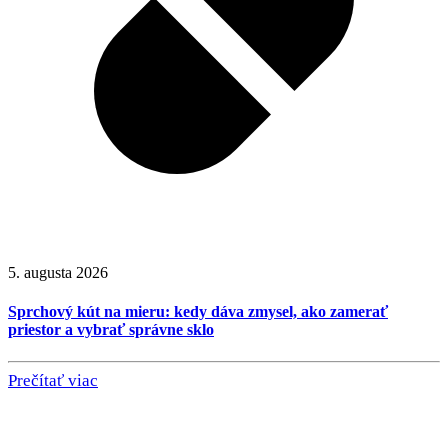
5. augusta 2026
Sprchový kút na mieru: kedy dáva zmysel, ako zamerať
priestor a vybrať správne sklo
Prečítať viac