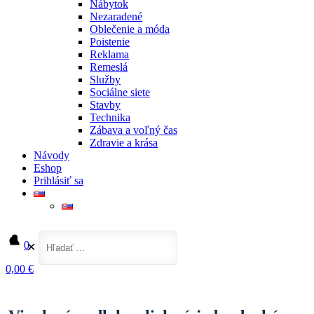
Nábytok
Nezaradené
Oblečenie a móda
Poistenie
Reklama
Remeslá
Služby
Sociálne siete
Stavby
Technika
Zábava a voľný čas
Zdravie a krása
Návody
Eshop
Prihlásiť sa
0
✕
0,00 €
Domov
Interiér
Vinylové podlahy click sú jednoduchým a účelným riešením pre každú
domácnosť