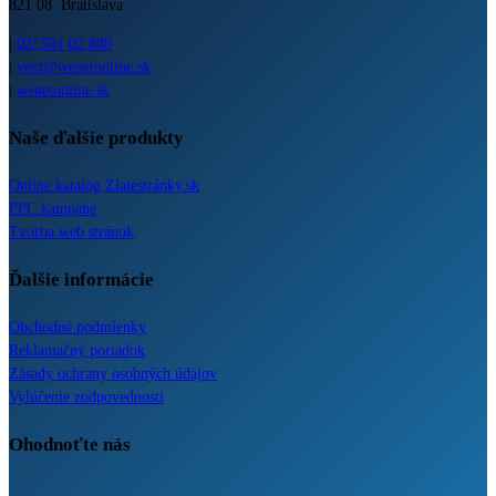
821 08 Bratislava
|
02/ 501 02 888
|
yext@wenetonline.sk
|
wenetonline.sk
Naše ďalšie produkty
Online katalóg Zlatéstránky.sk
PPC kampane
Tvorba web stránok
Ďalšie informácie
Obchodné podmienky
Reklamačný poriadok
Zásady ochrany osobných údajov
Vylúčenie zodpovednosti
Ohodnoťte nás