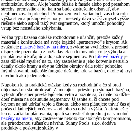
architektúru domu. Ak je bazén bližšie k fasáde alebo pod presahom
strechy, premyslite aj to, kam sa bude zastrešenie odsúvať, aby
neobmedzovalo priechod. Pri nadzemných variantoch zasa hrá rolu
výška stien a prístupové schody – niekedy dáva väčší zmysel vyššie
riešenie alebo aspoň taký tvar segmentov, ktorý umožní pohodlný
vstup bez neustáleho zohýbania.
Voľba typu bazéna dokáže rozhodovanie uľahčiť, pretože každý
materiál a konštrukcia má svoje logické „partnerstvo“ s krytom. Ak
zvažujete
plastové bazény na mieru
, zvykne sa vychádzať z presnej
dispozície pozemku a z požiadaviek na lemovanie, čo je výhoda aj
pri plánovaní koľajníc a dojazdov segmentov. Pri
fóliové bazény
je
zasa dôležité myslieť na to, aby zastrešenie a jeho kotvenie nerušilo
detaily okolo hrany a aby sa údržba okrajov dala robiť pohodlne.
Inými slovami, najlepšie funguje riešenie, kde sa bazén, okolie aj kryt
navrhujú ako jeden celok.
Napokon je tu praktická otázka: kedy sa rozhodnúť a čo si pred
objednávkou skontrolovať. Zamerajte si priestor po stranách bazéna,
vyhodnoťte smer prevládajúceho vetra a pozrite sa, či máte po dĺžke
dosť miesta na odsunutie segmentov. Ujasnite si, či chcete pod
krytom najmä udržať teplo a čistotu, alebo tam plánujete tráviť čas aj
počas chladnejších večerov – od toho sa odvíja výška. A ak ste ešte
len na začiatku plánovania, oplatí sa myslieť dopredu aj na samotné
bazény na mieru
, aby zastrešenie nebolo dodatočným kompromisom,
ale prirodzenou súčasťou návrhu. Sunny Pools, s.r.o. dodáva
produkty a poskytuje služby v