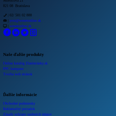
Miletičova 21
821 08 Bratislava
|
02/ 501 02 888
|
yext@wenetonline.sk
|
wenetonline.sk
Naše ďalšie produkty
Online katalóg Zlatéstránky.sk
PPC kampane
Tvorba web stránok
Ďalšie informácie
Obchodné podmienky
Reklamačný poriadok
Zásady ochrany osobných údajov