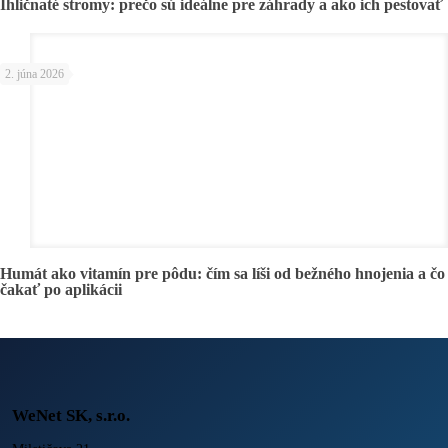
Ihličnaté stromy: prečo sú ideálne pre záhrady a ako ich pestovať
2. júna 2026
Humát ako vitamín pre pôdu: čím sa líši od bežného hnojenia a čo
čakať po aplikácii
WeNet SK, s.r.o.