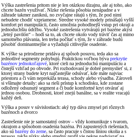
Výška zastrešenia pritom nie je len otázkou dizajnu, ale aj toho, ako
chcete bazén využívať. Nízke riešenia pôsobia nenápadne a v
záhrade takmer zaniknú, no zvyčajne rátajú s tým, že pod nimi
nebudete chodiť vzpriamene. Stredne vysoké modely prinášajú vyšší
komfort pri manipulácii, často umožnia pohodlnejší vstup pri okraji a
jednoduchšiu údržbu. Vysoké zastrešenia vytvárajú pri bazéne akýsi
„letný pavilón“ – hodí sa to, ak chcete okolo vody tráviť čas aj mimo
samotného plávania, len treba počítať s tým, že v záhrade budú
pôsobiť dominantnejšie a vyžadujú citlivejšie osadenie.
K výške sa prirodzene pridáva aj spôsob posuvu, teda ako sa
jednotlivé segmenty pohybujú. Praktickou voľbou býva
prekrytie
bazénov jednokoľajové
, ktoré cieli na jednoduchú manipuláciu a
čistejší vzhľad po obvode. Pri rozhodovaní je dobré premyslieť si, z
ktorej strany budete kryt najčastejšie odsúvať, kde máte najviac
priestoru a či vám neprekáža terasa, schody alebo výsadba. Zároveň
si všímajte detaily: ako sa rieši prístup k schodisku, kde zostane
odložený odsunutý segment a či bude komfortné kryt otvárať aj
jednou osobou. Drobnosti, ktoré znejú banálne, sa v realite vracajú
každý deň.
Výška a posuv v súvislostiach: aký typ dáva zmysel pri rôznych
bazénoch a dvorco
Zastrešenie nie je samostatný ostrov – vždy komunikuje s tvarom,
okrajom a spôsobom osadenia bazéna. Pri zapustených riešeniach,
ako sú
bazény do zeme
, sa často pracuje s čistou líniou okolia a s
terasou, takže nízky alebo stredný profil vie pekne nadviazať na