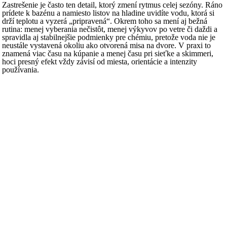
Zastrešenie je často ten detail, ktorý zmení rytmus celej sezóny. Ráno
prídete k bazénu a namiesto listov na hladine uvidíte vodu, ktorá si
drží teplotu a vyzerá „pripravená“. Okrem toho sa mení aj bežná
rutina: menej vyberania nečistôt, menej výkyvov po vetre či daždi a
spravidla aj stabilnejšie podmienky pre chémiu, pretože voda nie je
neustále vystavená okoliu ako otvorená misa na dvore. V praxi to
znamená viac času na kúpanie a menej času pri sieťke a skimmeri,
hoci presný efekt vždy závisí od miesta, orientácie a intenzity
používania.