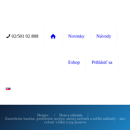
02/501 02 888
Novinky
Návody
Eshop
Prihlásiť sa
Domov
Dom a záhrada
Zastrešenie bazéna: predĺženie sezóny, menej nečistôt a nižšie náklady – ako
vybrať výšku a typ posuvu