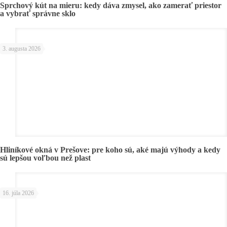
Sprchový kút na mieru: kedy dáva zmysel, ako zamerať priestor
a vybrať správne sklo
3. augusta 2026
Hliníkové okná v Prešove: pre koho sú, aké majú výhody a kedy
sú lepšou voľbou než plast
16. júla 2026