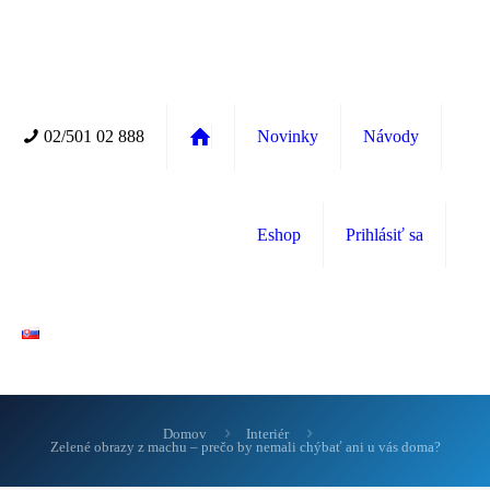
02/501 02 888
Novinky
Návody
Eshop
Prihlásiť sa
Domov
Interiér
Zelené obrazy z machu – prečo by nemali chýbať ani u vás doma?