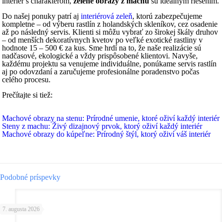
interiér s charakterom,
zelené obrazy z machu
sú ideálnym riešením.
Do našej ponuky patrí aj
interiérová zeleň
, ktorú zabezpečujeme
kompletne – od výberu rastlín z holandských skleníkov, cez osadenie
až po následný servis. Klienti si môžu vybrať zo širokej škály druhov
– od menších dekoratívnych kvetov po veľké exotické rastliny v
hodnote 15 – 500 € za kus. Sme hrdí na to, že naše realizácie sú
nadčasové, ekologické a vždy prispôsobené klientovi. Navyše,
každému projektu sa venujeme individuálne, ponúkame servis rastlín
aj po odovzdaní a zaručujeme profesionálne poradenstvo počas
celého procesu.
Prečítajte si tiež:
Machové obrazy na stenu: Prírodné umenie, ktoré oživí každý interiér
Steny z machu: Živý dizajnový prvok, ktorý oživí každý interiér
Machové obrazy do kúpeľne: Prírodný štýl, ktorý oživí váš interiér
Podobné príspevky
7. augusta 2026