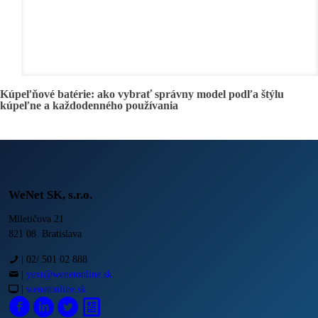
Kúpeľňové batérie: ako vybrať správny model podľa štýlu
kúpeľne a každodenného používania
WeNet SK, s.r.o.
Miletičova 21
821 08 Bratislava
|
02/ 501 02 888
|
yext@wenetonline.sk
|
wenetonline.sk