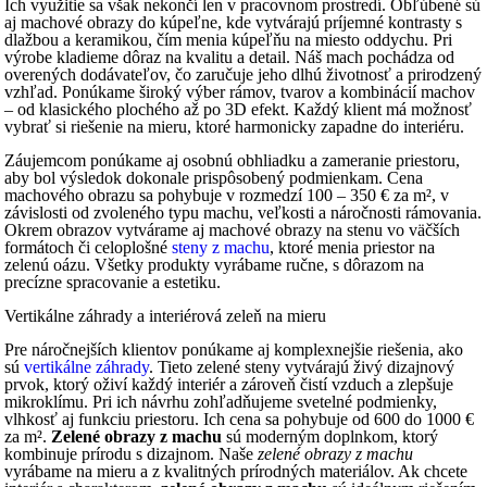
Ich využitie sa však nekončí len v pracovnom prostredí. Obľúbené sú
aj machové obrazy do kúpeľne, kde vytvárajú príjemné kontrasty s
dlažbou a keramikou, čím menia kúpeľňu na miesto oddychu. Pri
výrobe kladieme dôraz na kvalitu a detail. Náš mach pochádza od
overených dodávateľov, čo zaručuje jeho dlhú životnosť a prirodzený
vzhľad. Ponúkame široký výber rámov, tvarov a kombinácií machov
– od klasického plochého až po 3D efekt. Každý klient má možnosť
vybrať si riešenie na mieru, ktoré harmonicky zapadne do interiéru.
Záujemcom ponúkame aj osobnú obhliadku a zameranie priestoru,
aby bol výsledok dokonale prispôsobený podmienkam. Cena
machového obrazu sa pohybuje v rozmedzí 100 – 350 € za m², v
závislosti od zvoleného typu machu, veľkosti a náročnosti rámovania.
Okrem obrazov vytvárame aj machové obrazy na stenu vo väčších
formátoch či celoplošné
steny z machu
, ktoré menia priestor na
zelenú oázu. Všetky produkty vyrábame ručne, s dôrazom na
precízne spracovanie a estetiku.
Vertikálne záhrady a interiérová zeleň na mieru
Pre náročnejších klientov ponúkame aj komplexnejšie riešenia, ako
sú
vertikálne záhrady
. Tieto zelené steny vytvárajú živý dizajnový
prvok, ktorý oživí každý interiér a zároveň čistí vzduch a zlepšuje
mikroklímu. Pri ich návrhu zohľadňujeme svetelné podmienky,
vlhkosť aj funkciu priestoru. Ich cena sa pohybuje od 600 do 1000 €
za m².
Zelené obrazy z machu
sú moderným doplnkom, ktorý
kombinuje prírodu s dizajnom. Naše
zelené obrazy z machu
vyrábame na mieru a z kvalitných prírodných materiálov. Ak chcete