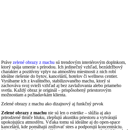
Práve
zelené obrazy z machu
sú trendovým interiérovým doplnkom,
ktorý spája umenie s prírodou. Ich jedinečný vzhľad, bezúdržbový
charakter a pozitívny vplyv na atmosféru miestnosti z nich robí
ideálne riešenie do bytov, kancelárií, hotelov či wellness centier.
Vyrábame ich z kvalitného, stabilizovaného machu, ktorý si
zachováva svoj svieži vzhľad aj bez zavlažovania alebo priameho
svetla. Každý obraz je originál – prispôsobený priestorovým
možnostiam a požiadavkám klienta.
Zelené obrazy z machu ako dizajnový aj funkčný prvok
Zelené obrazy z machu
nie sú len o estetike – slúžia aj ako
prirodzené tlmiče hluku, zlepšujú akustiku priestoru a vytvárajú
upokojujúcu atmosféru. Vďaka tomu sú ideálne aj do open-space
kancelárií, kde pomáhajú znižovať stres a podporujú koncentráciu.