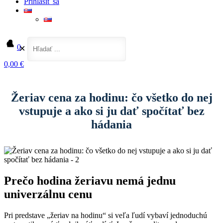
Prihlásiť sa
0
✕
0,00 €
Domov
Auto-moto
Žeriav cena za hodinu: čo všetko do nej vstupuje a ako si ju dať spočítať bez
hádania
Žeriav cena za hodinu: čo všetko do nej
vstupuje a ako si ju dať spočítať bez
hádania
Prečo hodina žeriavu nemá jednu
univerzálnu cenu
Pri predstave „žeriav na hodinu“ si veľa ľudí vybaví jednoduchú