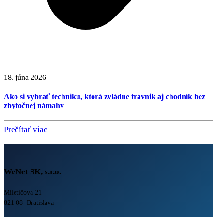
18. júna 2026
Ako si vybrať techniku, ktorá zvládne trávnik aj chodník bez
zbytočnej námahy
Prečítať viac
WeNet SK, s.r.o.
Miletičova 21
821 08 Bratislava