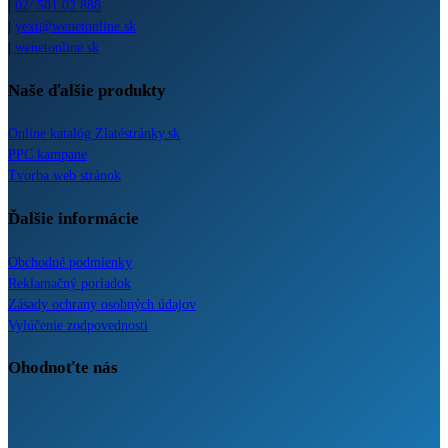
|
02/ 501 02 888
|
yext@wenetonline.sk
|
wenetonline.sk
Naše ďalšie produkty
Online katalóg Zlatéstránky.sk
PPC kampane
Tvorba web stránok
Ďalšie informácie
Obchodné podmienky
Reklamačný poriadok
Zásady ochrany osobných údajov
Vylúčenie zodpovednosti
Ohodnoťte nás