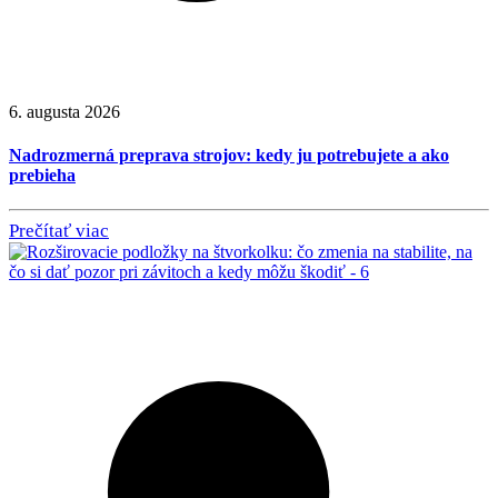
6. augusta 2026
Nadrozmerná preprava strojov: kedy ju potrebujete a ako
prebieha
Prečítať viac