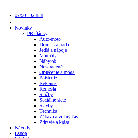
02/501 02 888
Novinky
PR články
Auto-moto
Dom a záhrada
Jedlá a nápoje
Manuály
Nábytok
Nezaradené
Oblečenie a móda
Poistenie
Reklama
Remeslá
Služby
Sociálne siete
Stavby
Technika
Zábava a voľný čas
Zdravie a krása
Návody
Eshop