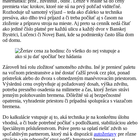
matematiku: prísť, zdvihnúť, odísť. Lenže v realite sa do ceny
premieta viac krokov, ktoré nie sú na prvý pohľad viditeľné.
Rozhoduje už samotný výjazd – teda ako ďaleko sa technika
presúva, ako dlho trvá príjazd a či treba počítať aj s časom na
zloženie a prípravu stroja na mieste. Aj preto sa cenník nedá čítať
ako jediné číslo platné pre každú ulicu a každý dvor v Banskej
Bystrici, Lučenci či Novej Bani, kde sa podmienky často líšia dom
od domu.
Zároveň hrá rolu zložitosť samotného zdvihu. Iné je preniesť paletu
na voľnom priestranstve a iné dostať ťažší prvok cez plot, ponad
prístrešok alebo do dvora s obmedzeným manévrovacím priestorom.
Výslednú cenu ovplyvňuje aj požadovaný dosah, výška zdvihu,
potreba presného osadenia na milimetre a čas, ktorý žeriav strávi
jemným polohovaním bremena. Dôležité sú aj bezpečnostné
opatrenia, vyhradenie priestoru či prípadná spolupráca s viazačom
bremena.
Do kalkulácie vstupuje aj to, aká technika je na konkrétnu úlohu
vhodná, a či bude potrebné počítať s podložkami, stabilizáciou alebo
špeciálnym príslušenstvom. Práve preto sa oplatí riešiť zdvih so
spoľahlivým partnerom, ktorý má k dispozícii
autožeriavy
pre rôzne
situácie a vie odporučiť stroj podľa hmotnosti bremena aj