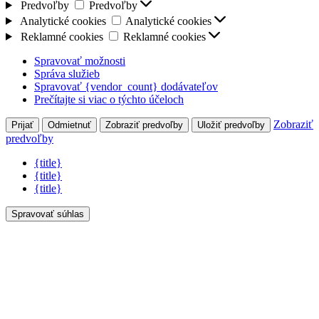
Predvoľby
Predvoľby
Analytické cookies
Analytické cookies
Reklamné cookies
Reklamné cookies
Spravovať možnosti
Správa služieb
Spravovať {vendor_count} dodávateľov
Prečítajte si viac o týchto účeloch
Zobraziť
Prijať
Odmietnuť
Zobraziť predvoľby
Uložiť predvoľby
predvoľby
{title}
{title}
{title}
Spravovať súhlas