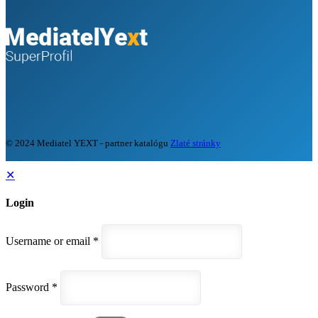
© 2024 Mediatel YEXT - partner katalógu
Zlaté stránky
✕
Login
Username or email
*
Password
*