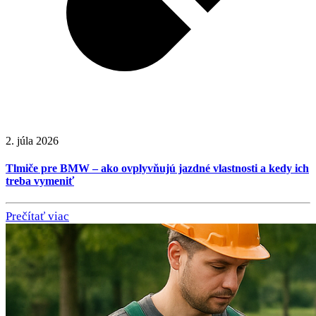
2. júla 2026
Tlmiče pre BMW – ako ovplyvňujú jazdné vlastnosti a kedy ich
treba vymeniť
Prečítať viac