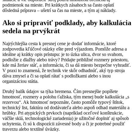
podmienok na mieste. Pri krátkych zásahoch sa často oplatí
dôsledná príprava – ušetrí sa čas na mieste, a tým aj náklady.
Ako si pripraviť podklady, aby kalkulácia
sedela na prvýkrát
Najrýchlejšia cesta k presnej cene je dodať informácie, ktoré
zodpovedia kľúčové otázky ešte pred výjazdom. Pomôže adresa a
ideálne aj krátky opis prístupu: je to úzka ulica, dvor so svahom,
podložie z dlažby alebo trávy? Pridajte približné rozmery priestoru,
kde má žeriav stáť, a informáciu, či sa dá miesto bezpečne vyhradiť.
V praxi to znamená, že technik vie skôr odhadnúť, aký typ stroja
dáva zmysel a či sa oplatí rátať s podložkami alebo s inou
organizáciou státia.
Druhý balík údajov sa týka bremena. Čím presnejšie popíšete
hmotnosť, rozmery a polohu ťažiska, tým menej bude kalkulácia „s
rezervou“. Ak hmotnosť nepoznáte, často pomôže typový štítok,
technický list, faktúra od dodávateľa alebo aspoň odhad materiálu a
hrúbky. Pri atypických prvkoch (napríklad oceľové konštrukcie,
väčšie sklá, technologické zariadenia) je užitočné doplniť aj spôsob
uchytenia, či sú k dispozícii závesné body a či je potrebné použiť
traverzu alebo textilné úväzky.